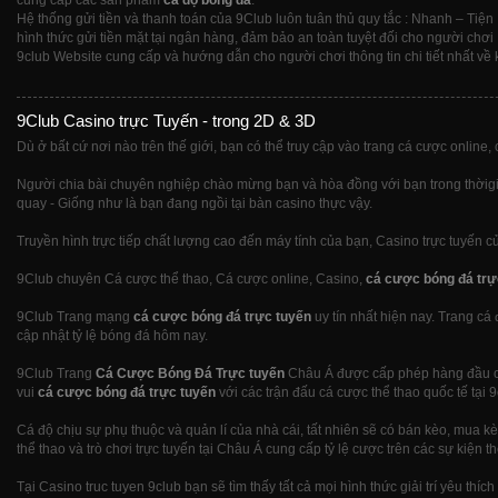
cung cấp các sản phẩm
cá độ bóng đá
.
Hệ thống gửi tiền và thanh toán của 9Club luôn tuân thủ quy tắc : Nhanh – Tiện 
hình thức gửi tiền mặt tại ngân hàng, đảm bảo an toàn tuyệt đối cho người chơi
9club Website cung cấp và hướng dẫn cho người chơi thông tin chi tiết nhất về k
9Club Casino trực Tuyến - trong 2D & 3D
Dù ở bất cứ nơi nào trên thế giới, bạn có thể truy cập vào trang cá cược online, 
Người chia bài chuyên nghiệp chào mừng bạn và hòa đồng với bạn trong thờigian
quay - Giống như là bạn đang ngồi tại bàn casino thực vậy.
Truyền hình trực tiếp chất lượng cao đến máy tính của bạn, Casino trực tuyến c
9Club chuyên Cá cược thể thao, Cá cược online, Casino,
cá cược bóng đá trự
9Club Trang mạng
cá cược bóng đá trực tuyến
uy tín nhất hiện nay. Trang cá
cập nhật tỷ lệ bóng đá hôm nay.
9Club Trang
Cá Cược Bóng Đá Trực tuyến
Châu Á được cấp phép hàng đầu ch
vui
cá cược bóng đá trực tuyến
với các trận đấu cá cược thể thao quốc tế tại
Cá độ chịu sự phụ thuộc và quản lí của nhà cái, tất nhiên sẽ có bán kèo, mua 
thể thao và trò chơi trực tuyến tại Châu Á cung cấp tỷ lệ cược trên các sự kiện 
Tại Casino truc tuyen 9club bạn sẽ tìm thấy tất cả mọi hình thức giải trí yêu thíc