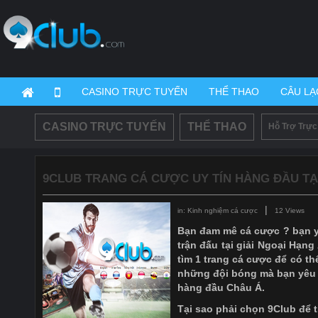
CASINO TRỰC TUYẾN
THỂ THAO
CÂU LẠ
CASINO TRỰC TUYẾN
THỂ THAO
Hỗ Trợ Trực
9CLUB TRANG CÁ CƯỢC UY TÍN HÀNG ĐẦU TẠI
|
in: Kinh nghiệm cá cược
12 Views
Bạn đam mê cá cược ? bạn y
trận đấu tại giải Ngoại Hạng
tìm 1 trang cá cược để có t
những đội bóng mà bạn yêu m
hàng đầu Châu Á.
Tại sao phải chọn 9Club để 