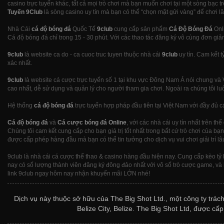
casino trực tuyến khác, tất cả mọi trò chơi mà bạn muốn chơi tại một sòng bạc t
Tuyến 9Club
là sòng casino uy tín mà bạn có thể “chọn mặt gửi vàng” để chơi 
Nhà Cái
cá độ bóng đá
Quốc Tế
9club
cung cấp sản phẩm
Cá Độ Bóng Đá
Onli
Cá độ bóng đá chỉ trong 15 - 30 phút. Với các thao tác đăng ký vô cùng đơn giản
9club
là website ca do - ca cuoc truc tuyen thuộc nhà cái
9club
uy tín. Cam kết 
xác nhất.
9club
là website cá cược trực tuyến số 1 tại khu vực Đông Nam Á nói chung và 
cao nhất, dễ sử dụng và quản lý cho người tham gia chơi. Ngoài ra chúng tôi 
Hệ thống
cá độ bóng đá
trực tuyến hợp pháp đầu tiên tại Việt Nam với đầy đủ cá
Cá độ bóng đá
và
Cá cược bóng đá Online
, với các nhà cái uy tín nhất trên
Chúng tôi cam kết cung cấp cho bạn giá trị tốt nhất trong bất cứ trò chơi của 
được cấp phép hàng đầu mà bạn có thể tin tưởng cho dịch vụ vui chơi giải trí lâu
9club là nhà cái cá cược thể thao & casino hàng đầu hiện nay. Cung cấp kèo tỷ l
nay có số lượng thành viên đăng ký đông đảo nhất với vô số trò cược game, và
link 9club ngay hôm nay nhận khuyến mãi LỚN nhé!
Dịch vụ này thuộc sở hữu của The Big Shot Ltd., một công ty trác
Belize City, Belize. The Big Shot Ltd, được c