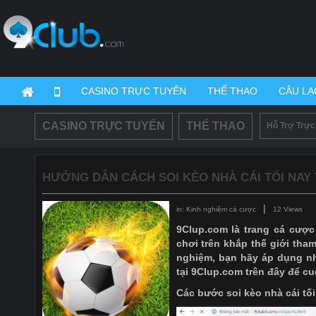
CASINO TRỰC TUYẾN
THỂ THAO
CÂU LẠ
CASINO TRỰC TUYẾN
THỂ THAO
Hỗ Trợ Trực
HƯỚNG DẪN CÁCH SOI KÈO NHÀ CÁI TỐI NAY 
|
in: Kinh nghiệm cá cược
12 Views
9Clup.com là trang cá cược
chơi trên khắp thế giới tha
nghiệm, bạn hãy áp dụng 
tại 9Clup.com trên đây để c
Các bước soi kèo nhà cái tối