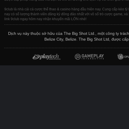
9club là nhà cái cá cược thể thao & casino hàng đầu hiện nay. Cung cấp kèo tỷ l
nay có số lượng thành viên đăng ký đông đảo nhất với vô số trò cược game, và
link 9club ngay hôm nay nhận khuyến mãi LỚN nhé!
Dịch vụ này thuộc sở hữu của The Big Shot Ltd., một công ty trác
Belize City, Belize. The Big Shot Ltd, được c