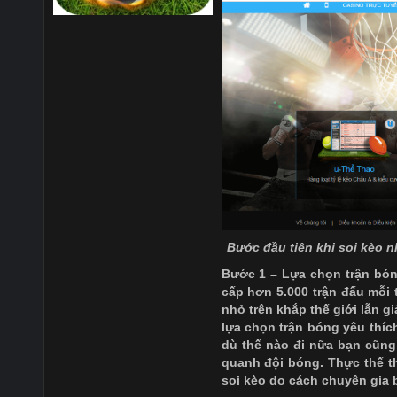
Bước đầu tiên khi soi kèo n
Bước 1 – Lựa chọn trận bón
cấp hơn 5.000 trận đấu mỗi 
nhỏ trên khắp thế giới lẫn g
lựa chọn trận bóng yêu thíc
dù thế nào đi nữa bạn cũng 
quanh đội bóng. Thực thế 
soi kèo do cách chuyên gia