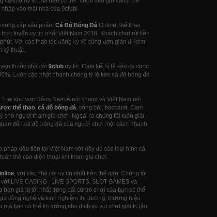
g casino uy tín mà bạn có thể “chọn mặt gửi vàng” để
a nhập vào mái nhà của 9club!
b
cung cấp sản phẩm
Cá Độ Bóng Đá
Online, thể thao
 trực tuyến uy tín nhất Việt Nam 2018. Khách chơi rút tiền
 phút. Với các thao tác đăng ký vô cùng đơn giản đi kèm
 kỹ thuật.
tuyen thuộc nhà cái
9club
uy tín. Cam kết tỷ lệ kèo ca cuoc
100%. Luôn cập nhật nhanh chóng tỷ lệ kèo cá độ bóng đá
ố 1 tại khu vực Đông Nam Á nói chung và Việt Nam nói
ược thể thao
,
cá độ bóng đá
, sòng bài, baccarat. Cam
lý cho người tham gia chơi. Ngoài ra chúng tôi luôn giải
quan đến cá độ bóng đá của người chơi một cách nhanh
 pháp đầu tiên tại Việt Nam với đầy đủ các loại hình cá
toán thẻ cào điện thoại khi tham gia chơi.
nline
, với các nhà cái uy tín nhất trên thế giới. Chúng tôi
tôi với LIVE CASINO , LIVE SPORTS, SLOT GAMES và
ạn giá trị tốt nhất trong bất cứ trò chơi của bạn có thể
gia công nghệ và kinh nghiệm thị trường, thương hiệu
à bạn có thể tin tưởng cho dịch vụ vui chơi giải trí lâu