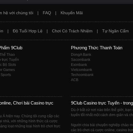
n hệ với chúng tôi
|
FAQ
|
Khuyến Mãi
ện
|
Độ Tuổi Hợp Lệ
|
Chơi Có Trách Nhiệm
|
Tự Ngăn Cấm
Phẩm 9Club
Phương Thức Thanh Toán
Thể Thao
DongA Bank
 trực Tuyến
Sacombank
c Bộ Slots
Eximbank
r Games
Vietcombank
l Sports
Techcombank
ACB
nline, Chơi bài Casino trực
9Club Casino trực Tuyến - tron
Dù ở bất cứ nơi nào trên thế giới, bạn 
tuyến tốt nhất một cách đơn giản và ch
u Á hiện nay. Chúng tôi cung cấp các
ại nhà, với những hình thức cá cược
Người chia bài chuyên nghiệp chào mừ
àng loạt những loại hình trò chơi trực
các trò chơi cá cược online, casino tr