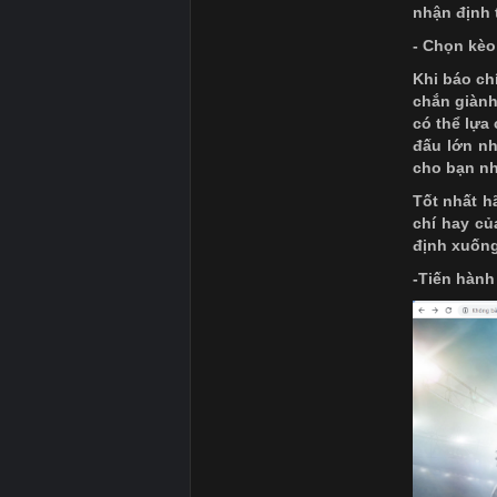
nhận định t
- Chọn kèo
Khi báo ch
chắn giành
có thể lựa
đấu lớn nh
cho bạn nh
Tốt nhất h
chí hay củ
định xuống
-Tiến hành