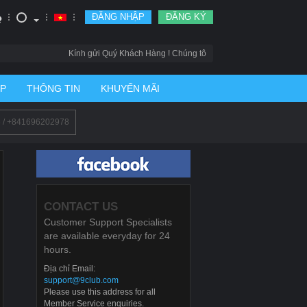
ĐĂNG NHẬP
ĐĂNG KÝ
Kính gửi Quý Khách Hàng ! Chúng tôi đang trải nghiệm chương trình nâng ca
IP
THÔNG TIN
KHUYẾN MÃI
 / +841696202978
CONTACT US
Customer Support Specialists
are available everyday for 24
hours.
Địa chỉ Email:
support@9club.com
Please use this address for all
Member Service enquiries.