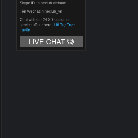
Skype ID : nineclub.vietnam
Tên Wechat: nineclub_vn
Chat with our 24 X 7 customer
service officer here.
Hỗ Trợ Trực
Tuyến