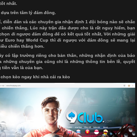
ốt nhất.
 dựa trên tâm lý đám đông.
í, diễn đàn và các chuyên gia nhận định 1 đội bóng nào sẽ chắc
 chiến thắng, Lúc này trận đấu được cho là rất nguy hiểm, bạn
 chọn đi ngược đám đông để có kết quả tốt nhất, Với những giải
ư Euro hay World Cup thì đi ngược với đám đông sẽ mang lại
iều chiến thắng hơn.
ãy có lập trường riêng cho bản thân, những nhận định của báo
a những chuyên gia cũng chỉ là những thông tin bên lề, quyết
 tiền vẫn là của bạn.
 chọn kèo ngay khi nhà cái ra kèo