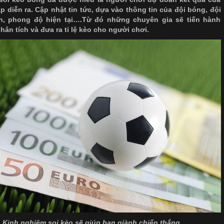
p diễn ra. Cập nhật tin tức, dựa vào thông tin của đội bóng, đội
ân, phong độ hiện tại….Từ đó những chuyên gia sẽ tiến hành
hân tích và đưa ra tỉ lệ kèo cho người chơi.
Kinh nghiệm soi kèo sẽ giúp bạn giành chiến thắng