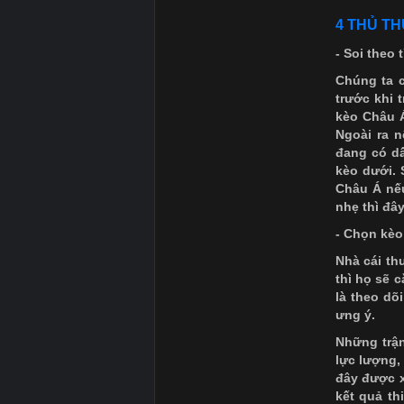
4 THỦ TH
- Soi theo 
Chúng ta 
trước khi 
kèo Châu Á
Ngoài ra n
đang có dấ
kèo dưới. 
Châu Á nếu
nhẹ thì đâ
- Chọn kèo
Nhà cái th
thì họ sẽ 
là theo dõ
ưng ý.
Những trậ
lực lượng,
đây được x
kết quả th