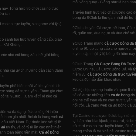
mỗi vòng quay - Giống như là bạn đang
 nay. Tổng hợp trò chơi casino trực
Truyền hình trực tiếp chất lượng cao 
ữu ích
bong da 9Club là thứ gần nhất để trở 
asino trực tuyến, slot game với tỷ lệ
9Club chuyên Cá cược thể thao, Cá c
rổ, quần vợt, đua ngựa và đua chó với
 5 sảnh bài trực tuyến đẳng cấp, giao
9Club Trang mạng
cá cược bóng đá 
,.. KM Khủng.
online 9Club cung cấp cho người chơi t
tuyến, cập nhật tỷ lệ bóng đá hôm nay.
 các nhà cái hàng đầu thế giới bằng
9Club Trang
Cá Cược Bóng Đá Trực 
Cược Online, Cá Cược Bóng Đá, và tỷ 
c nhà cái uy tín, hướng dẫn cách đăng
niềm vui
cá cược bóng đá trực tuyến
ến.
kèo cá độ hấp dẫn khác nhau.
 tuyến phổ biến nhất và khuyến khích
Cá độ chịu sự phụ thuộc và quản lí của
ợc bóng đá trực tuyến - Tham gia chơi
sẽ có được những kèo
ca do bong da
ỉ có tại 9Club,…Cam kết tỉ lệ kèo cá
online thể thao và trò chơi trực tuyến 
nổi trội. Là trang web cá độ bóng đá đ
 biến và đa dạng. 9club sẽ giới thiệu
Tại Casino truc tuyen 9club bạn sẽ tìm t
dễ tham gia nhất. 9club là trang web
cá
tại bàn như blackjack, baccarat, sicbo
ng đầu Việt Nam. Dự đoán kèo với tỷ lệ
trò chơi casino trực tuyến khác, tất c
 đá
uy tín, và có tỷ lệ ăn cao nhất hiện
mạng chính là tại Nhà cái casino truc
hanh toán bằng tiền mặt.
Cá độ bóng