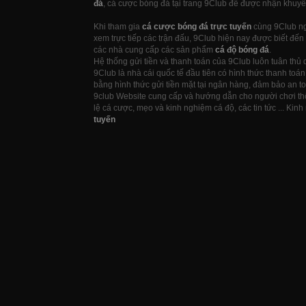
đá
, cá cược bóng đá tại trang 9Club để được nhận khuy
Khi tham gia
cá cược bóng đá trực tuyến
cùng 9Club ng
xem trực tiếp các trận đấu, 9Club hiện nay được biết đến l
các nhà cung cấp các sản phẩm
cá độ bóng đá
.
Hệ thống gửi tiền và thanh toán của 9Club luôn tuân thủ q
9Club là nhà cái quốc tế đầu tiên có hình thức thanh toán
bằng hình thức gửi tiền mặt tại ngân hàng, đảm bảo an to
9club Website cung cấp và hướng dẫn cho người chơi thông
lệ cá cược, mẹo và kinh nghiệm cá độ, các tin tức ... Kin
tuyến