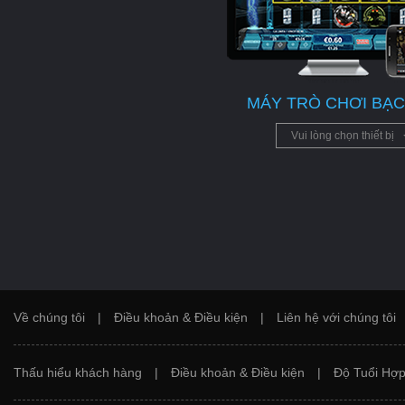
MÁY TRÒ CHƠI BẠ
Vui lòng chọn thiết bị
Về chúng tôi
|
Điều khoản & Điều kiện
|
Liên hệ với chúng tôi
Thấu hiểu khách hàng
|
Điều khoản & Điều kiện
|
Độ Tuổi Hợp