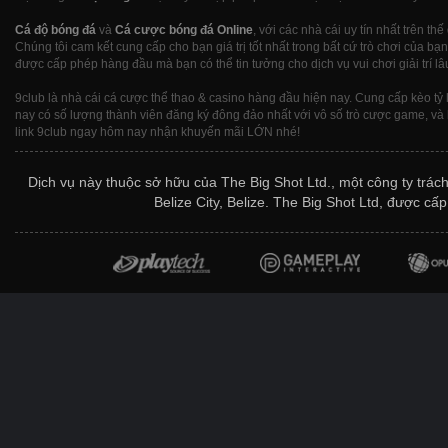
Cá độ bóng đá
và
Cá cược bóng đá Online
, với các nhà cái uy tín nhất trên
Chúng tôi cam kết cung cấp cho bạn giá trị tốt nhất trong bất cứ trò chơi của 
được cấp phép hàng đầu mà bạn có thể tin tưởng cho dịch vụ vui chơi giải trí lâu
9club là nhà cái cá cược thể thao & casino hàng đầu hiện nay. Cung cấp kèo tỷ l
nay có số lượng thành viên đăng ký đông đảo nhất với vô số trò cược game, và
link 9club ngay hôm nay nhận khuyến mãi LỚN nhé!
Dịch vụ này thuộc sở hữu của The Big Shot Ltd., một công ty trác
Belize City, Belize. The Big Shot Ltd, được c