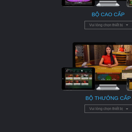
BỘ CAO CẤP
Vui lòng chọn thiết bị
BỘ THƯỞNG CẤP
Vui lòng chọn thiết bị