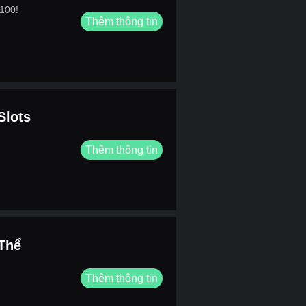
 100!
Thêm thông tin
Slots
Thêm thông tin
Thể
Thêm thông tin