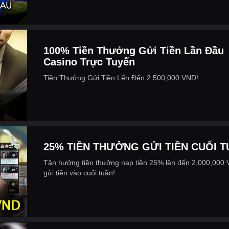
100% Tiền Thưởng Gửi Tiền Lần Đầu
Casino Trực Tuyến
Tiền Thưởng Gửi Tiền Lến Đến 2,500,000 VND!
25% TIỀN THƯỞNG GỬI TIỀN CUỐI T
Tận hưởng tiền thưởng nạp tiền 25% lên đến 2,000,000
gửi tiền vào cuối tuần!