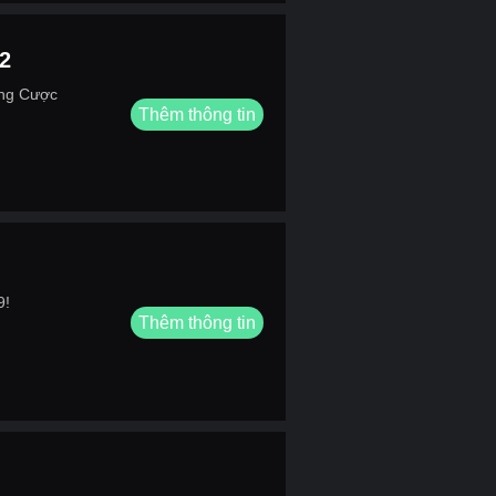
x2
́ng Cược
Thêm thông tin
9!
Thêm thông tin