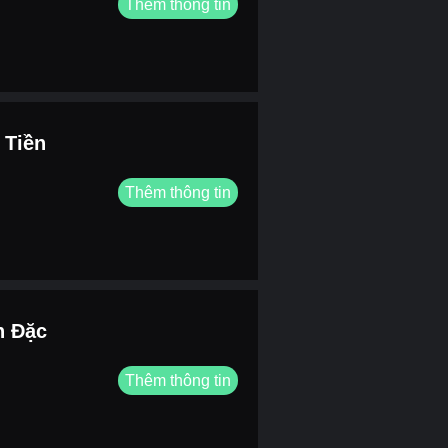
Thêm thông tin
 Tiền
Thêm thông tin
n Đặc
Thêm thông tin