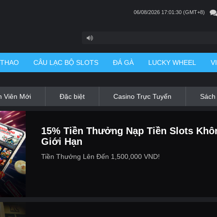
06/08/2026 17:01:31
(GMT+8)
K
 THAO
CÂU LẠC BỘ SLOTS
ĐÁ GÀ
LUCKY WHEEL
V
 Viên Mới
Đặc biệt
Casino Trực Tuyến
Sách
15% Tiền Thưởng Nạp Tiền Slots Kh
Giới Hạn
Tiền Thưởng Lên Đến 1,500,000 VND!