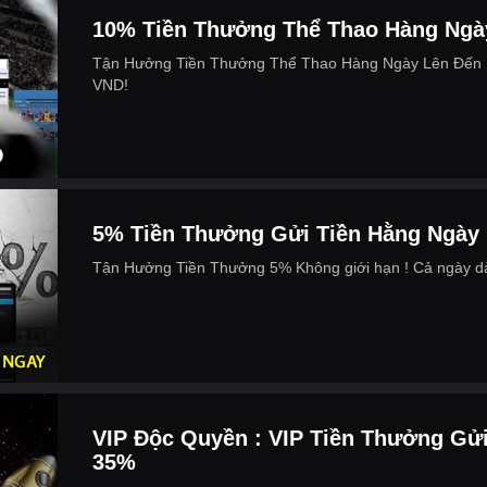
10% Tiền Thưởng Thể Thao Hàng Ngà
Tận Hưởng Tiền Thưởng Thể Thao Hàng Ngày Lên Đến
VND!
5% Tiền Thưởng Gửi Tiền Hằng Ngày
Tận Hưởng Tiền Thưởng 5% Không giới hạn ! Cả ngày dà
VIP Độc Quyền : VIP Tiền Thưởng Gửi
35%