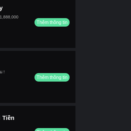
y
 1,888,000
Thêm thông tin
i !
Thêm thông tin
 Tiền