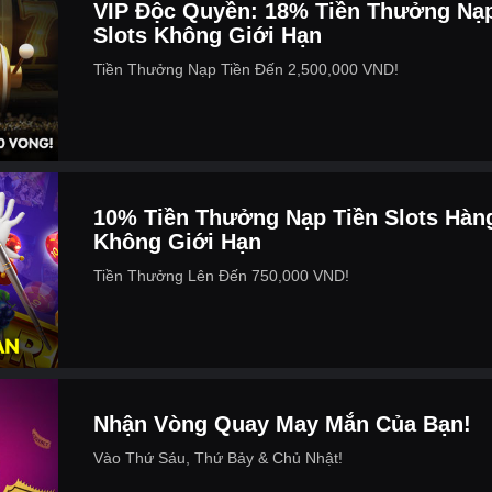
VIP Độc Quyền: 18% Tiền Thưởng Nạp
Slots Không Giới Hạn
Tiền Thưởng Nạp Tiền Đến 2,500,000 VND!
10% Tiền Thưởng Nạp Tiền Slots Hàn
Không Giới Hạn
Tiền Thưởng Lên Đến 750,000 VND!
Nhận Vòng Quay May Mắn Của Bạn!
Vào Thứ Sáu, Thứ Bảy & Chủ Nhật!