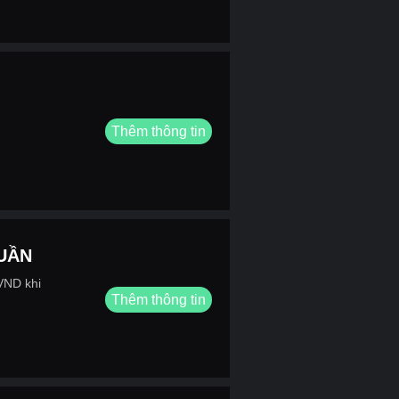
Thêm thông tin
UẦN
 VND khi
Thêm thông tin