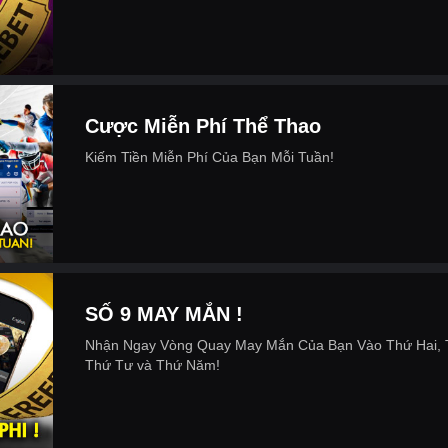
Cược Miễn Phí Thể Thao
Kiếm Tiền Miễn Phí Của Bạn Mỗi Tuần!
SỐ 9 MAY MẮN !
Nhận Ngay Vòng Quay May Mắn Của Bạn Vào Thứ Hai, 
Thứ Tư và Thứ Năm!