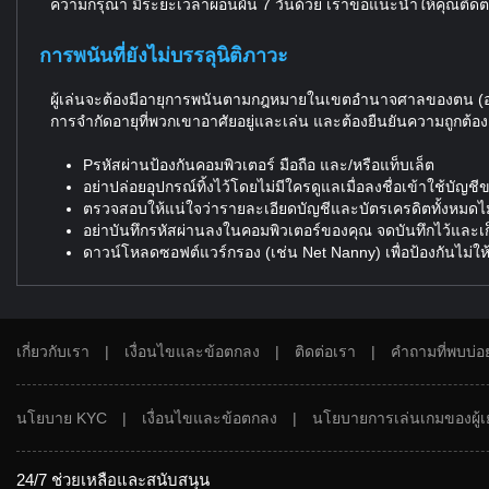
ความกรุณา มีระยะเวลาผ่อนผัน 7 วันด้วย เราขอแนะนำให้คุณติดต่อเ
การพนันที่ยังไม่บรรลุนิติภาวะ
ผู้เล่นจะต้องมีอายุการพนันตามกฎหมายในเขตอำนาจศาลของตน (อย่า
การจำกัดอายุที่พวกเขาอาศัยอยู่และเล่น และต้องยืนยันความถูกต้อง
Pรหัสผ่านป้องกันคอมพิวเตอร์ มือถือ และ/หรือแท็บเล็ต
อย่าปล่อยอุปกรณ์ทิ้งไว้โดยไม่มีใครดูแลเมื่อลงชื่อเข้าใช้บัญช
ตรวจสอบให้แน่ใจว่ารายละเอียดบัญชีและบัตรเครดิตทั้งหมดไม
อย่าบันทึกรหัสผ่านลงในคอมพิวเตอร์ของคุณ จดบันทึกไว้และเก็บไว
ดาวน์โหลดซอฟต์แวร์กรอง (เช่น Net Nanny) เพื่อป้องกันไม่ให้ผู
เกี่ยวกับเรา
|
เงื่อนไขและข้อตกลง
|
ติดต่อเรา
|
คำถามที่พบบ่อ
นโยบาย KYC
|
เงื่อนไขและข้อตกลง
|
นโยบายการเล่นเกมของผู้เ
24/7 ช่วยเหลือและสนับสนุน