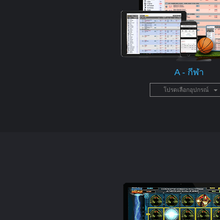
A - กีฬา
โปรดเลือกอุปกรณ์