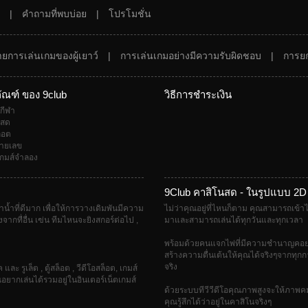
|
คำถามที่พบบ่อย
|
โปรโมชั่น
ยการเล่นเกมของผู้เยาว์
|
การเล่นเกมอย่างมีความรับผิดชอบ
|
การย
ัณฑ์ ของ 9club
วิธีการชำระเงิน
นกีฬา
นสด
็อต
ายเลข
กมส์จำลอง
9Club คาสิโนสด - ในรูปแบบ 2D
น้ำที่ดีมาก เพื่อให้การวางเดิมพันมีความ
ไม่ว่าคุณอยู่ที่ไหนก็ตาม คุณสามารถเข้าไป
จากทื่อื่น เฃ่น ทีมไหนจะยิงสกอร์ต่อไป ,
มาและสามารถเล่นได้ทุกวันและทุกเวลา
พร้อมด้วยคนแจกไพ่ที่มีความชำนาญคอย
สร้างความตื่นเต้นให้คุณได้จริงๆจากทุกก
จริง
และ รูเล็ต , ตู้สล็อต , วีดีโอสล็อต, เกมส์
ณอยากเล่นได้รวมอยู่ในอินเตอร์เน็ตเกมส์
ด้วยระบบทีวีวีดีโอคุณภาพสูงจะให้ภาพ
คุณรู้สึกได้ว่าอยู่ในคาสิโนจริงๆ