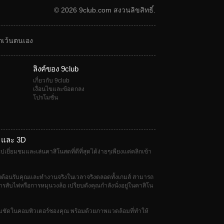
© 2026 9club.com สงวนลิขสิทธิ์.
กเว้นตนเอง
ลิงค์ของ 9club
เกี่ยวกับ 9club
เงื่อนไขและข้อตกลง
โปรโมชั่น
 และ 3D
เยี่ยมชมและเล่นคาสิโนสดที่ดีที่สุดได้ง่ายๆเพียงแค่คลิกเข้า
ต้อนรับคุณและทำงานจริงในเวลาจริงตลอดทั้งเกมส์ สามารถ
ารสับไพ่หรือการหมุนวงล้อ เปรียบดังคุณกำลังนั่งอยู่ในคาสิโน
คมชัดในคอมพิวเตอร์ชองคุณ พร้อมด้วยภาพแวดล้อมที่ทำให้