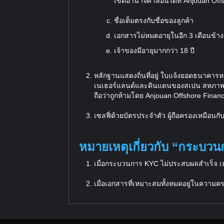
เขตอำนาจศาลอื่นใดที่ Anjouan Offsho
ชื่อเต็มตรงกับชื่อของลูกค้า
เอกสารไม่หมดอายุในอีก 3 เดือนข้าง
เจ้าของมีอายุมากกว่า 18 ปี
หลักฐานแสดงถิ่นที่อยู่ ใบแจ้งยอดธนาคารห
เนเธอร์แลนด์และดินแดนของสเปน สหภาพคอ
ถือว่าถูกห้ามโดย Anjouan Offshore Financi
เซลฟี่ด้วยบัตรประจำตัว ผู้ถือครองเหมือ
หมายเหตุเกี่ยวกับ “กระบว
เมื่อกระบวนการ KYC ไม่ประสบผลสำเร็จ เหต
เมื่อเอกสารที่เหมาะสมทั้งหมดอยู่ในความค