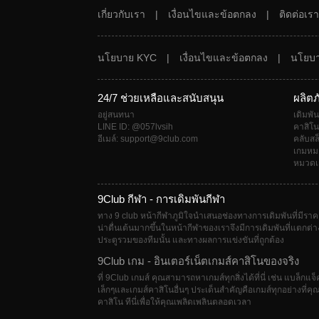
เกี่ยวกับเรา
|
เงื่อนไขและข้อตกลง
|
ติดต่อเรา
นโยบาย KYC
|
เงื่อนไขและข้อตกลง
|
นโยบา
24/7 ช่วยเหลือและสนับสนุน
ผลิตภ
อยู่สนทนา
เดิมพั
LINE ID: @057lvsih
คาสิโ
อีเมล์: support@9club.com
คลับสล
เกมหม
หมวดเ
9Club กีฬา - การเดิมพันกีฬา
ทาง 9 club หน้ากีฬาภูมิใจนำเสนอช่องทางการเดิมพันที่มีราคา
น่าตื่นเต้นมากขึ้นในหน้ากีฬาของเราจึงมีการเดิมพันที่แตกต่าง
ประตูรวมของทีมนั้น และทางผลการแข่งขันที่ถูกต้อง
9Club เกม - อินเตอร์เน็ตเกมส์คาสิโนของจริง
ที่ 9Club เกมส์ คุณสามารถหาเกมส์ทุกสิ่งได้ที่นี่ เช่น แบล็กแจ็ค 
เล็กๆและเกมส์คาสิโนอื่นๆ ประเด็นสำคัญคือเกมส์ทุกอย่างที่คุ
คาสิโน ทีนี่เพื่อให้คุณเพลิดเพลินตลอดเวลา