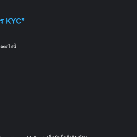
าร KYC”
ดต่อไปนี้: