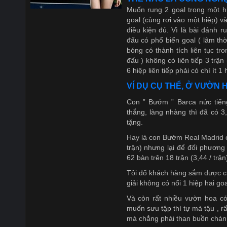
Muốn rung 2 goal trong một hiệ
goal (cùng rơi vào một hiệp) v
điều kiện đủ. Vì là bài đánh r
đấu có phổ biến goal ( lâm thờ
bóng có thành tích liên tục tro
đấu ) không có liên tiếp 3 trận 
6 hiệp liên tiếp phải có chí ít 1 
VÍ DỤ CỤ THỂ, Ở VƯỜN 
Con ” Bướm ” Barca nức tiến
thắng, làng nhàng thì đã có 3
tặng.
Hay là con Bướm Real Madrid có 
trận) nhưng lại để đối phương 
62 bàn trên 18 trận (3,44 / trận
Tôi đố khách hàng sắm được ch
giải không có nổi 1 hiệp hai goa
Và còn rất nhiều vườn hoa 
muốn sưu tập thì tự mà tậu , r
mà chẳng phải than buồn chán