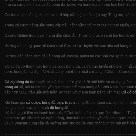
như cá cược thể thao, cá độ bóng đá, poker, và hàng loạt những loại hình trò ch
Casino online là một địa điểm chơi hấp dẫn bậc nhất hiện nay. Tổng hợp trò chơ
Trang cá cược hàng đầu cung cấp hầu hết những trò chơi casino trực tuyến, slot
Casino Online trực tuyến hàng đầu châu Á,.. Thưởng thức 5 sảnh bài trực tuyến
Hướng dẫn tổng quan về cách chơi Casino trực tuyến với các nhà cái hàng đầu t
Hướng dẫn cách chơi cá độ bóng đá, casino, poker tại các nhà cái uy tín, hướng d
9Club đã trở thành các trang ca cuoc bong da, cá độ trực tuyến phổ biến nhất 
cược bóng đá ,cá độ ... Với tất cả sự nhiệt tình nhất chỉ có tại 9Club,…Cam kết t
Cá độ bóng đá
trực tuyến là một hình thức giải trí rất phổ biến và đa dạng. 9cl
bóng đá
số, hội tụ các chuyên gia tipster thể thao hàng đầu Việt Nam. Dự đoán 
cấp hơn 5000 trận đấu mỗi tuần, an toàn với thanh toán bằng tiền mặt.
Cá độ b
Khi tham gia
cá cược bóng đá trực tuyến
cùng 9Club ngoài các tiện ích nhanh 
cung cấp các sản phẩm
cá độ bóng đá
.
Hệ thống gửi tiền và thanh toán của 9Club luôn tuân thủ quy tắc : Nhanh – Tiện 
hình thức gửi tiền mặt tại ngân hàng, đảm bảo an toàn tuyệt đối cho người chơi
9club Website cung cấp và hướng dẫn cho người chơi thông tin chi tiết nhất về k