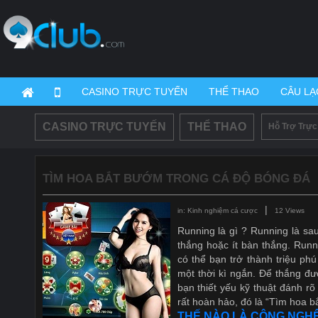
CASINO TRỰC TUYẾN
THỂ THAO
CÂU LẠ
CASINO TRỰC TUYẾN
THỂ THAO
Hỗ Trợ Trực
TÌM HOA BẮT BƯỚM TRONG CÁ ĐỘ BÓNG ĐÁ
|
in: Kinh nghiệm cá cược
12 Views
Running là gì ? Running là sa
thắng hoặc ít bàn thắng. Run
có thể bạn trở thành triệu ph
một thời kì ngắn. Để thắng đ
bạn thiết yếu kỹ thuật đánh rõ
rất hoàn hảo, đó là “Tìm hoa b
THẾ NÀO LÀ CÔNG NGHỆ