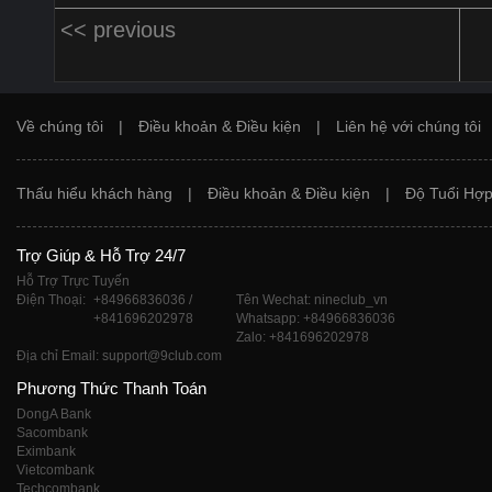
<< previous
Về chúng tôi
|
Điều khoản & Điều kiện
|
Liên hệ với chúng tôi
Thấu hiểu khách hàng
|
Điều khoản & Điều kiện
|
Độ Tuổi Hợp
Trợ Giúp & Hỗ Trợ 24/7
Hỗ Trợ Trực Tuyến
Điện Thoại:
+84966836036 /
Tên Wechat: nineclub_vn
+841696202978
Whatsapp: +84966836036
Zalo: +841696202978
Địa chỉ Email: support@9club.com
Phương Thức Thanh Toán
DongA Bank
Sacombank
Eximbank
Vietcombank
Techcombank