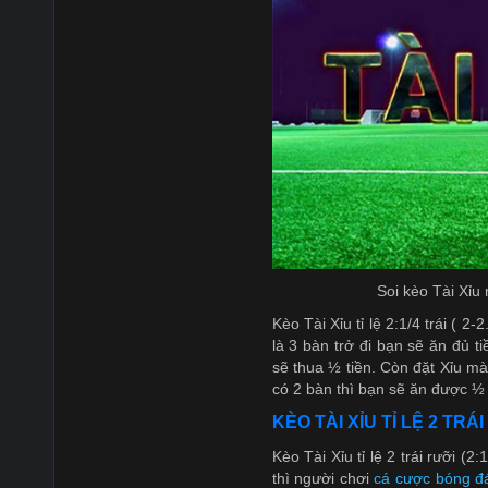
Soi kèo Tài Xỉu 
Kèo Tài Xỉu tỉ lệ 2:1/4 trái ( 2
là 3 bàn trở đi bạn sẽ ăn đủ ti
sẽ thua ½ tiền. Còn đặt Xỉu mà
có 2 bàn thì bạn sẽ ăn được ½ 
KÈO TÀI XỈU TỈ LỆ 2 TRÁ
Kèo Tài Xỉu tỉ lệ 2 trái rưỡi (2
thì người chơi
cá cược bóng đá