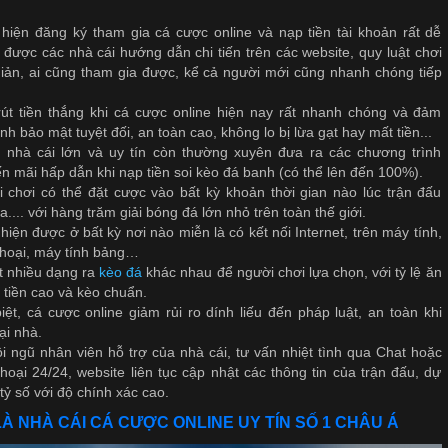
hiện đăng ký tham gia cá cược online và nạp tiền tài khoản rất dễ
 được các nhà cái hướng dẫn chi tiến trên các website, quy luật chơi
iản, ai cũng tham gia được, kể cả người mới cũng nhanh chóng tiếp
rút tiền thắng khi cá cược online hiện nay rất nhanh chóng và đảm
ính bảo mật tuyệt đối, an toàn cao, không lo bị lừa gạt hay mất tiền...
 nhà cái lớn và uy tín còn thường xuyên đưa ra các chương trình
n mãi hấp dẫn khi nạp tiền soi kèo đá banh (có thể lên đến 100%).
 chơi có thể đặt cược vào bất kỳ khoản thời gian nào lúc trận đấu
ra.... với hàng trăm giải bóng đá lớn nhỏ trên toàn thế giới.
hiện được ở bất kỳ nơi nào miễn là có kết nối Internet, trên máy tính,
thoại, máy tính bảng…
t nhiều dạng ra
kèo đá
khác nhau để người chơi lựa chọn, với tỷ lệ ăn
 tiền cao và kèo chuẩn.
iệt, cá cược online giảm rủi ro dính liếu đến pháp luật, an toàn khi
ại nhà.
i ngũ nhân viên hỗ trợ của nhà cái, tư vấn nhiệt tình qua Chat hoặc
thoại 24/24, website liên tục cập nhật các thông tin của trận đấu, dự
tỷ số với độ chính xác cao.
LÀ NHÀ CÁI CÁ CƯỢC ONLINE UY TÍN SỐ 1 CHÂU Á