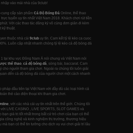
a nhập vào mái nhà của 9club!
b
cung cấp sản phẩm
Cá Độ Bóng Đá
Online, thể thao
 trực tuyến uy tín nhất Việt Nam 2018. Khách chơi rút tiền
 phút. Với các thao tác đăng ký vô cùng đơn giản đi kèm
 kỹ thuật.
tuyen thuộc nhà cái
9club
uy tín. Cam kết tỷ lệ kèo ca cuoc
100%. Luôn cập nhật nhanh chóng tỷ lệ kèo cá độ bóng đá
ố 1 tại khu vực Đông Nam Á nói chung và Việt Nam nói
ược thể thao
,
cá độ bóng đá
, sòng bài, baccarat. Cam
lý cho người tham gia chơi. Ngoài ra chúng tôi luôn giải
quan đến cá độ bóng đá của người chơi một cách nhanh
 pháp đầu tiên tại Việt Nam với đầy đủ các loại hình cá
toán thẻ cào điện thoại khi tham gia chơi.
nline
, với các nhà cái uy tín nhất trên thế giới. Chúng tôi
tôi với LIVE CASINO , LIVE SPORTS, SLOT GAMES và
ạn giá trị tốt nhất trong bất cứ trò chơi của bạn có thể
gia công nghệ và kinh nghiệm thị trường, thương hiệu
à bạn có thể tin tưởng cho dịch vụ vui chơi giải trí lâu