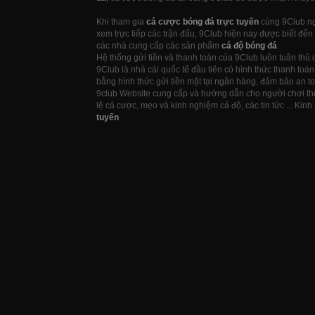
Khi tham gia
cá cược bóng đá trực tuyến
cùng 9Club ng
xem trực tiếp các trận đấu, 9Club hiện nay được biết đến l
các nhà cung cấp các sản phẩm
cá độ bóng đá
.
Hệ thống gửi tiền và thanh toán của 9Club luôn tuân thủ q
9Club là nhà cái quốc tế đầu tiên có hình thức thanh toán
bằng hình thức gửi tiền mặt tại ngân hàng, đảm bảo an to
9club Website cung cấp và hướng dẫn cho người chơi thông
lệ cá cược, mẹo và kinh nghiệm cá độ, các tin tức ... Kin
tuyến