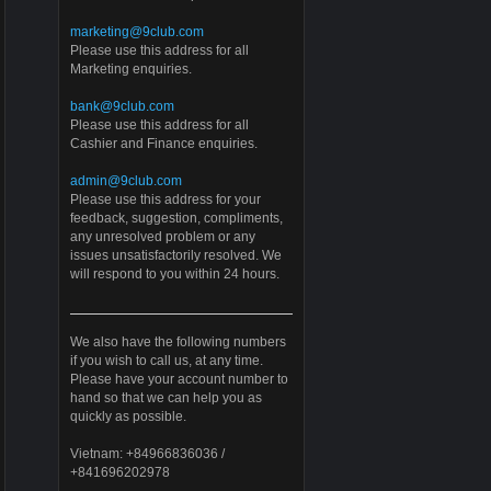
marketing@9club.com
Please use this address for all
Marketing enquiries.
bank@9club.com
Please use this address for all
Cashier and Finance enquiries.
admin@9club.com
Please use this address for your
feedback, suggestion, compliments,
any unresolved problem or any
issues unsatisfactorily resolved. We
will respond to you within 24 hours.
We also have the following numbers
if you wish to call us, at any time.
Please have your account number to
hand so that we can help you as
quickly as possible.
Vietnam: +84966836036 /
+841696202978