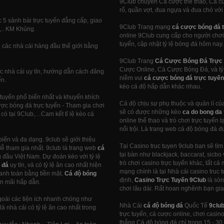
9Club chuyên Cá cược thể thao, Cá c
rổ, quần vợt, đua ngựa và đua chó với
 5 sảnh bài trực tuyến đẳng cấp, giao
9Club Trang mạng
cá cược bóng đá 
,.. KM Khủng.
online 9Club cung cấp cho người chơi t
tuyến, cập nhật tỷ lệ bóng đá hôm nay.
 các nhà cái hàng đầu thế giới bằng
9Club Trang
Cá Cược Bóng Đá Trực 
Cược Online, Cá Cược Bóng Đá, và tỷ 
c nhà cái uy tín, hướng dẫn cách đăng
niềm vui
cá cược bóng đá trực tuyến
ến.
kèo cá độ hấp dẫn khác nhau.
 tuyến phổ biến nhất và khuyến khích
Cá độ chịu sự phụ thuộc và quản lí của
ợc bóng đá trực tuyến - Tham gia chơi
sẽ có được những kèo
ca do bong da
ỉ có tại 9Club,…Cam kết tỉ lệ kèo cá
online thể thao và trò chơi trực tuyến 
nổi trội. Là trang web cá độ bóng đá đ
 biến và đa dạng. 9club sẽ giới thiệu
Tại Casino truc tuyen 9club bạn sẽ tìm t
dễ tham gia nhất. 9club là trang web
cá
tại bàn như blackjack, baccarat, sicbo
ng đầu Việt Nam. Dự đoán kèo với tỷ lệ
trò chơi casino trực tuyến khác, tất c
 đá
uy tín, và có tỷ lệ ăn cao nhất hiện
mạng chính là tại Nhà cái casino truc
hanh toán bằng tiền mặt.
Cá độ bóng
định,
Casino Trực Tuyến 9Club
là sòn
ến mãi hấp dẫn.
chơi lâu dài. Rất hoan nghênh bạn gi
oài các tiện ích nhanh chóng như
Nhà Cái
cá độ bóng đá
Quốc Tế
9clu
à nhà cái có tỷ lệ ăn cao nhất trong
trực tuyến, cá cược online, chơi casino
thắng Cá độ bóng đá chỉ trong 15 - 30