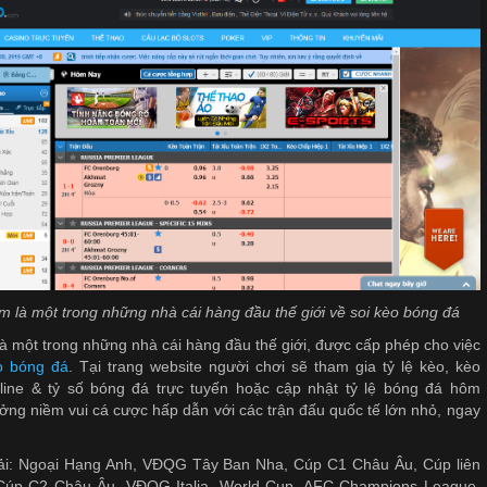
m là một trong những nhà cái hàng đầu thế giới về soi kèo bóng đá
à một trong những nhà cái hàng đầu thế giới, được cấp phép cho việc
o bóng đá
. Tại trang website người chơi sẽ tham gia tỷ lệ kèo, kèo
line & tỷ số bóng đá trực tuyến hoặc cập nhật tỷ lệ bóng đá hôm
ưởng niềm vui cá cược hấp dẫn với các trận đấu quốc tế lớn nhỏ, ngay
ải: Ngoại Hạng Anh, VĐQG Tây Ban Nha, Cúp C1 Châu Âu, Cúp liên
Cúp C2 Châu Âu, VĐQG Italia, World Cup, AFC Champions League,