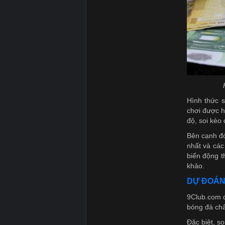
Hình thức s
chơi được hư
độ, soi kèo 
Bên cạnh đó
nhất và các
biến động t
khảo.
DỰ ĐOÁN
9Club.com đ
bóng đá chấ
Đặc biệt, s