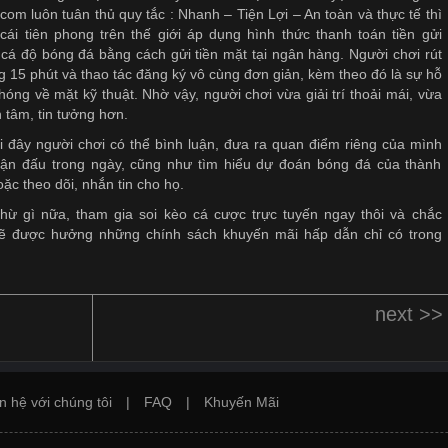
.com luôn tuân thủ quy tắc : Nhanh – Tiện Lợi – An toàn và thực tế thì
cái tiên phong trên thế giới áp dụng hình thức thanh toán tiền gửi
cá độ bóng đá bằng cách gửi tiền mặt tại ngân hàng. Người chơi rút
ong 15 phút và thao tác đăng ký vô cùng đơn giản, kèm theo đó là sự hỗ
hóng về mặt kỹ thuật. Nhờ vậy, người chơi vừa giải trí thoải mái, vừa
 tâm, tin tưởng hơn.
ại đây người chơi có thể bình luận, đưa ra quan điểm riêng của mình
trận đấu trong ngày, cũng như tìm hiểu dự đoán bóng đá của thành
ặc theo dõi, nhắn tin cho họ.
hừ gì nữa, tham gia soi kèo cá cược trực tuyến ngay thôi và chắc
ẽ được hưởng những chính sách khuyến mãi hấp dẫn chỉ có trong
next >>
n hệ với chúng tôi
|
FAQ
|
Khuyến Mãi