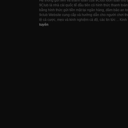
Hệ thống gửi tiền và thanh toán của 9Club luôn tuân thủ q
9Club là nhà cái quốc tế đầu tiên có hình thức thanh toán
bằng hình thức gửi tiền mặt tại ngân hàng, đảm bảo an to
9club Website cung cấp và hướng dẫn cho người chơi thông
lệ cá cược, mẹo và kinh nghiệm cá độ, các tin tức ... Kin
tuyến