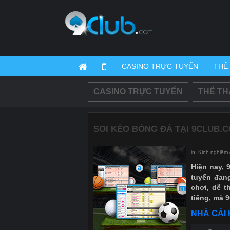
CASINO TRỰC TUYẾN
THỂ
CASINO TRỰC TUYẾN
THỂ TH
SOI KÈO BÓNG ĐÁ TẠI 9CLUB.C
in: Kinh nghiệm
Hiện nay, 
tuyến đang
chơi, dễ t
tiếng, mà 
NHÀ CÁI