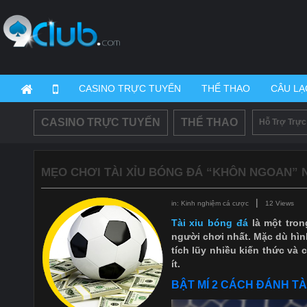
CASINO TRỰC TUYẾN
THỂ THAO
CÂU LẠ
CASINO TRỰC TUYẾN
THỂ THAO
Hỗ Trợ Trực
MẸO CHƠI TÀI XỈU BÓNG ĐÁ “KHÔN NGOAN” 
|
in: Kinh nghiệm cá cược
12 Views
Tài xỉu bóng đá
là một tron
người chơi nhất. Mặc dù hìn
tích lũy nhiều kiến thức và 
ít.
BẬT MÍ 2 CÁCH ĐÁNH TÀ