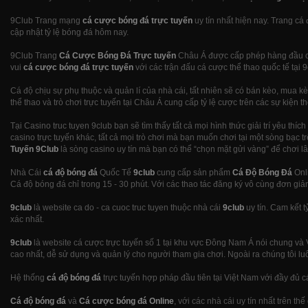
9Club Trang mạng
cá cược bóng đá trực tuyến
uy tín nhất hiện nay. Trang cá
cập nhật tỷ lệ bóng đá hôm nay.
9Club Trang
Cá Cược Bóng Đá Trực tuyến
Châu Á được cấp phép hàng đầu ch
vui
cá cược bóng đá trực tuyến
với các trận đấu cá cược thể thao quốc tế tại
Cá độ chịu sự phụ thuộc và quản lí của nhà cái, tất nhiên sẽ có bán kèo, mua 
thể thao và trò chơi trực tuyến tại Châu Á cung cấp tỷ lệ cược trên các sự kiện 
Tại Casino truc tuyen 9club bạn sẽ tìm thấy tất cả mọi hình thức giải trí yêu thíc
casino trực tuyến khác, tất cả mọi trò chơi mà bạn muốn chơi tại một sòng bạc t
Tuyến 9Club
là sòng casino uy tín mà bạn có thể “chọn mặt gửi vàng” để chơi 
Nhà Cái
cá độ bóng đá
Quốc Tế
9club
cung cấp sản phẩm
Cá Độ Bóng Đá
Onli
Cá độ bóng đá chỉ trong 15 - 30 phút. Với các thao tác đăng ký vô cùng đơn giản
9club
là website ca do - ca cuoc truc tuyen thuộc nhà cái
9club
uy tín. Cam kết 
xác nhất.
9club
là website cá cược trực tuyến số 1 tại khu vực Đông Nam Á nói chung và 
cao nhất, dễ sử dụng và quản lý cho người tham gia chơi. Ngoài ra chúng tôi 
Hệ thống
cá độ bóng đá
trực tuyến hợp pháp đầu tiên tại Việt Nam với đầy đủ cá
Cá độ bóng đá
và
Cá cược bóng đá Online
, với các nhà cái uy tín nhất trên