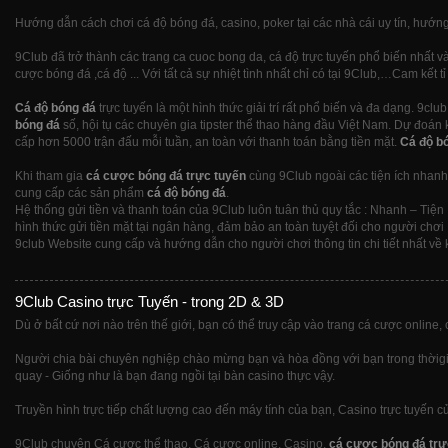
Hướng dẫn cách chơi cá độ bóng đá, casino, poker tại các nhà cái uy tín, hướng d
9Club đã trở thành các trang ca cuoc bong da, cá độ trực tuyến phổ biến nhất 
cược bóng đá ,cá độ ... Với tất cả sự nhiệt tình nhất chỉ có tại 9Club,…Cam kết t
Cá độ bóng đá
trực tuyến là một hình thức giải trí rất phổ biến và đa dạng. 9cl
bóng đá
số, hội tụ các chuyên gia tipster thể thao hàng đầu Việt Nam. Dự đoán 
cấp hơn 5000 trận đấu mỗi tuần, an toàn với thanh toán bằng tiền mặt.
Cá độ b
Khi tham gia
cá cược bóng đá trực tuyến
cùng 9Club ngoài các tiện ích nhanh 
cung cấp các sản phẩm
cá độ bóng đá
.
Hệ thống gửi tiền và thanh toán của 9Club luôn tuân thủ quy tắc : Nhanh – Tiện 
hình thức gửi tiền mặt tại ngân hàng, đảm bảo an toàn tuyệt đối cho người chơi
9club Website cung cấp và hướng dẫn cho người chơi thông tin chi tiết nhất về k
9Club Casino trực Tuyến - trong 2D & 3D
Dù ở bất cứ nơi nào trên thế giới, bạn có thể truy cập vào trang cá cược online, 
Người chia bài chuyên nghiệp chào mừng bạn và hòa đồng với bạn trong thờigian
quay - Giống như là bạn đang ngồi tại bàn casino thực vậy.
Truyền hình trực tiếp chất lượng cao đến máy tính của bạn, Casino trực tuyến c
9Club chuyên Cá cược thể thao, Cá cược online, Casino,
cá cược bóng đá trự