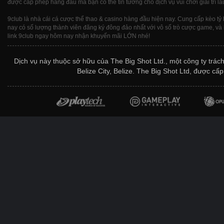
được cấp phép hàng đầu mà bạn có thể tin tưởng cho dịch vụ vui chơi giải trí lâu
9club là nhà cái cá cược thể thao & casino hàng đầu hiện nay. Cung cấp kèo tỷ l
nay có số lượng thành viên đăng ký đông đảo nhất với vô số trò cược game, và
link 9club ngay hôm nay nhận khuyến mãi LỚN nhé!
Dịch vụ này thuộc sở hữu của The Big Shot Ltd., một công ty trác
Belize City, Belize. The Big Shot Ltd, được c