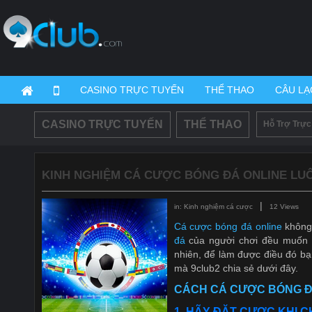
CASINO TRỰC TUYẾN
THỂ THAO
CÂU LẠ
CASINO TRỰC TUYẾN
THỂ THAO
Hỗ Trợ Trực
KINH NGHIỆM CÁ CƯỢC BÓNG ĐÁ ONLINE LU
|
in: Kinh nghiệm cá cược
12 Views
Cá cược bóng đá online
không 
đá
của người chơi đều muốn s
nhiên, để làm được điều đó bạ
mà 9club2 chia sẻ dưới đây.
CÁCH CÁ CƯỢC BÓNG Đ
1. HÃY ĐẶT CƯỢC KHI 