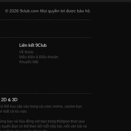
© 2026 9club.com Mọi quyền lợi được bảo hộ.
Liên kết 9Club
Về 9club
Điều Kiện & Điều Khoản
Khuyến Mãi
g 2D & 3D
có thể truy cập vào trang cá cược online, casino trực
ơ ibất cứ lúc nào.
ng bạn và hòa đồng với bạn trong thờigian thực qua
ực tuyến.Bạn có thể theo dõi mỗi hộp bài, mỗi ván bài và