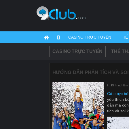
CASINO TRỰC TUYẾN
THỂ
CASINO TRỰC TUYẾN
THỂ TH
HƯỚNG DẪN PHÂN TÍCH VÀ SOI
in: Kinh nghiệm
Cá cược bó
yêu thích b
dẫn mà còn 
tích và soi 