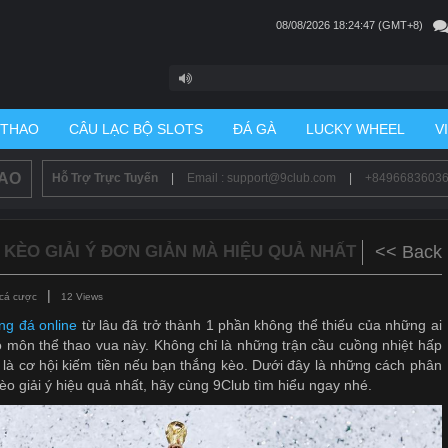
08/08/2026 18:24:48
(GMT+8)
 THAO
CÂU LẠC BỘ SLOTS
ĐÁ GÀ
LUCKY WHEEL
V
AO
Hỗ Trợ Trực Tuyến
|
Email : support@9club.com
|
+84966836036
 KÈO GIẢI Ý ĐƠN GIẢN MÀ HIỆU QUẢ NHẤT
<< Back
|
 cá cược
12 Views
ng đá online
từ lâu đã trở thành 1 phần không thể thiếu của những ai
ộ môn thể thao vua này. Không chỉ là những trận cầu cuồng nhiệt hấp
là cơ hội kiếm tiền nếu bạn thắng kèo. Dưới đây là những cách phân
kèo giải ý hiệu quả nhất, hãy cùng 9Club tìm hiểu ngay nhé.