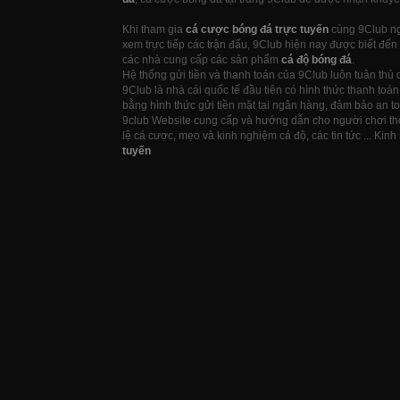
Khi tham gia
cá cược bóng đá trực tuyến
cùng 9Club ng
xem trực tiếp các trận đấu, 9Club hiện nay được biết đến l
các nhà cung cấp các sản phẩm
cá độ bóng đá
.
Hệ thống gửi tiền và thanh toán của 9Club luôn tuân thủ q
9Club là nhà cái quốc tế đầu tiên có hình thức thanh toán
bằng hình thức gửi tiền mặt tại ngân hàng, đảm bảo an to
9club Website cung cấp và hướng dẫn cho người chơi thông
lệ cá cược, mẹo và kinh nghiệm cá độ, các tin tức ... Kin
tuyến