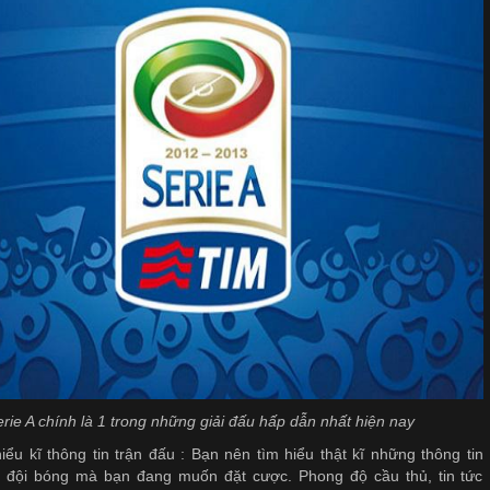
rie A chính là 1 trong những giải đấu hấp dẫn nhất hiện nay
iểu kĩ thông tin trận đấu : Bạn nên tìm hiểu thật kĩ những thông tin
 đội bóng mà bạn đang muốn đặt cược. Phong độ cầu thủ, tin tức