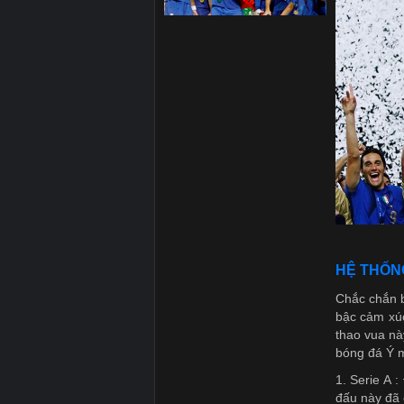
HỆ THỐN
Chắc chắn b
bậc cảm xúc
thao vua nà
bóng đá Ý m
1. Serie A 
đấu này đã 