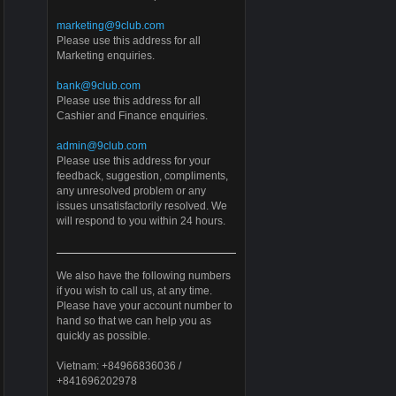
marketing@9club.com
Please use this address for all
Marketing enquiries.
bank@9club.com
Please use this address for all
Cashier and Finance enquiries.
admin@9club.com
Please use this address for your
feedback, suggestion, compliments,
any unresolved problem or any
issues unsatisfactorily resolved. We
will respond to you within 24 hours.
We also have the following numbers
if you wish to call us, at any time.
Please have your account number to
hand so that we can help you as
quickly as possible.
Vietnam: +84966836036 /
+841696202978