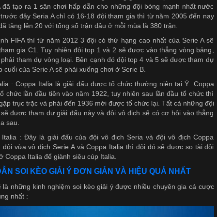
 A đã tạo ra 1 sân chơi hấp dẫn cho những đội bóng mạnh nhất nước
trước đây Seria A chỉ có 16-18 đội tham gia thì từ năm 2005 đến nay
đã tăng lên 20 với tổng số trận đâu ở mỗi mùa là 380 trận.
nh FIFA thì từ năm 2012 3 đội có thứ hạng cao nhất của Serie A sẽ
ham gia C1. Tuy nhiên đội top 1 và 2 sẽ được vào thẳng vòng bảng,
ẽ phải tham dự vòng loại. Bên cạnh đó đội top 4 và 5 sẽ được tham dự
p cuối của Serie A sẽ phải xuống chơi ở Serie B.
alia : Coppa Italia là giải đấu được tổ chức thường niên tại Ý. Coppa
 tổ chức lần đầu tiên vào năm 1922, tuy nhiên sau lần đầu tổ chức thì
 gặp trục trặc và phải đến 1936 mới được tổ chức lại. Tất cả những đội
sẽ được tham dự giải đấu này và đội vô địch sẽ có cơ hội vào thẳng
a sau.
 Italia : Đây là giải đấu của đội vô địch Seria và đội vô địch Coppa
1 đội vừa vô địch Serie A và Coppa Italia thì đội đó sẽ được so tài đội
 Coppa Italia để giành siêu cúp Italia.
N SOI KÈO GIẢI Ý ĐƠN GIẢN VÀ HIỆU QUẢ NHẤT
 là những kinh nghiệm soi kèo giải ý được nhiều chuyên gia cá cược
ụng nhất :