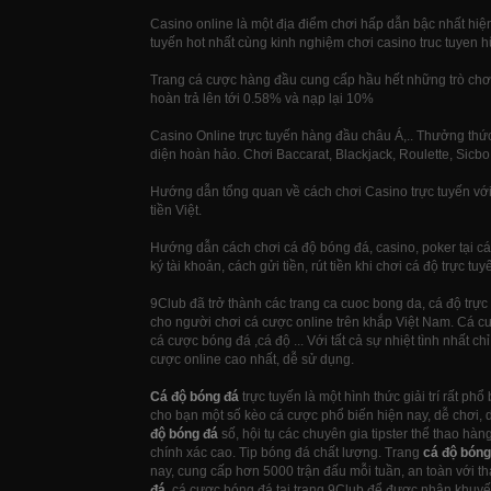
Casino online là một địa điểm chơi hấp dẫn bậc nhất hiện
tuyến hot nhất cùng kinh nghiệm chơi casino truc tuyen h
Trang cá cược hàng đầu cung cấp hầu hết những trò chơi c
hoàn trả lên tới 0.58% và nạp lại 10%
Casino Online trực tuyến hàng đầu châu Á,.. Thưởng thức
diện hoàn hảo. Chơi Baccarat, Blackjack, Roulette, Sicbo
Hướng dẫn tổng quan về cách chơi Casino trực tuyến với
tiền Việt.
Hướng dẫn cách chơi cá độ bóng đá, casino, poker tại cá
ký tài khoản, cách gửi tiền, rút tiền khi chơi cá độ trực tuy
9Club đã trở thành các trang ca cuoc bong da, cá độ trực
cho người chơi cá cược online trên khắp Việt Nam. Cá cư
cá cược bóng đá ,cá độ ... Với tất cả sự nhiệt tình nhất ch
cược online cao nhất, dễ sử dụng.
Cá độ bóng đá
trực tuyến là một hình thức giải trí rất phổ
cho bạn một số kèo cá cược phổ biến hiện nay, dễ chơi, 
độ bóng đá
số, hội tụ các chuyên gia tipster thể thao hà
chính xác cao. Tip bóng đá chất lượng. Trang
cá độ bóng
nay, cung cấp hơn 5000 trận đấu mỗi tuần, an toàn với t
đá
, cá cược bóng đá tại trang 9Club để được nhận khuy