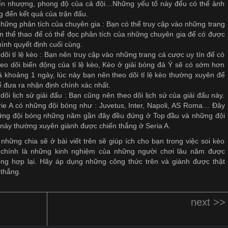
n nhượng, phong độ của cả đội…Những yếu tố này đểu có thể ảnh
 đến kết quả của trận đấu.
hững phân tích của chuyên gia : Bạn có thể truy cập vào những trang
in thể thao để có thể đọc phân tích của những chuyên gia để có được
ình quyết định cuối cùng.
dõi tỉ lệ kèo : Bạn nên truy cập vào những trang cá cược uy tín để có
heo dõi biến động của tỉ lệ kèo, Kèo ở giải bóng đá Ý sẽ có sớm hơn
á khoảng 1 ngày, lúc này bạn nên theo dõi tỉ lệ kèo thường xuyên để
ể đưa ra nhận định chính xác nhất.
dõi lịch sử giải đấu : Bạn cũng nên theo dõi lịch sử của giải đấu này.
ie A có những đội bóng như : Juvetus, Inter, Napoli, AS Roma… Đây
ững đội bóng những năm gần đây đều đứng ở Top đầu và những đội
này thường xuyên giành được chiến thắng ở Seria A.
 những chia sẽ ở bài viết trên sẽ giúp ích cho bạn trong việc soi kèo
y chính là những kinh nghiệm của những người chơi lâu năm được
ổng hợp lại. Hãy áp dụng những công thức trên và giành được thật
 thắng.
next >>