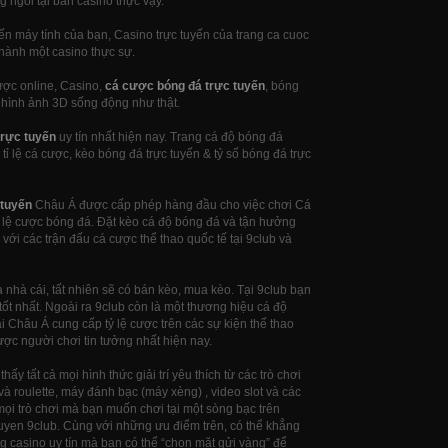
 ngồi tại bàn casino thực vậy.
đến máy tính của bạn, Casino trực tuyến của trang ca cuoc
thành một casino thực sự.
ược online, Casino,
cá cược bóng đá trực tuyến
, bóng
 hình ảnh 3D sống động như thật.
trực tuyến
uy tín nhất hiện nay. Trang cá độ bóng đá
ỉ lệ cá cược, kèo bóng đá trực tuyến & tỷ số bóng đá trực
tuyến
Châu Á được cấp phép hàng đầu cho việc chơi Cá
lệ cược bóng đá. Đặt kèo cá độ bóng đá và tận hưởng
với các trận đấu cá cược thể thao quốc tế tại 9club và
 nhà cái, tất nhiên sẽ có bán kèo, mua kèo. Tại 9club bạn
tốt nhất. Ngoài ra 9club còn là một thương hiệu cá độ
tại Châu Á cung cấp tỷ lệ cược trên các sự kiện thể thao
ược người chơi tin tưởng nhất hiện nay.
hấy tất cả mọi hình thức giải trí yêu thích từ các trò chơi
 và roulette, máy đánh bạc (máy xèng) , video slot và các
ả mọi trò chơi mà bạn muốn chơi tại một sòng bạc trên
 tuyen 9club. Cùng với những ưu điểm trên, có thể khẳng
g casino uy tín mà bạn có thể “chọn mặt gửi vàng” để