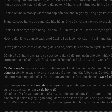
Chào mừng bạn đến với 9club, 9club là nhà cái số 1 Châu Á hiện nay. Chúng tô
như cá cược thể thao, cá độ bóng đá, poker, và hàng loạt những loại hình trò ch
Casino online là một địa điểm chơi hấp dẫn bậc nhất hiện nay. Tổng hợp trò chơ
Trang cá cược hàng đầu cung cấp hầu hết những trò chơi casino trực tuyến, slot
Casino Online trực tuyến hàng đầu châu Á,.. Thưởng thức 5 sảnh bài trực tuyến
Hướng dẫn tổng quan về cách chơi Casino trực tuyến với các nhà cái hàng đầu t
Hướng dẫn cách chơi cá độ bóng đá, casino, poker tại các nhà cái uy tín, hướng d
9Club đã trở thành các trang ca cuoc bong da, cá độ trực tuyến phổ biến nhất 
cược bóng đá ,cá độ ... Với tất cả sự nhiệt tình nhất chỉ có tại 9Club,…Cam kết t
Cá độ bóng đá
trực tuyến là một hình thức giải trí rất phổ biến và đa dạng. 9cl
bóng đá
số, hội tụ các chuyên gia tipster thể thao hàng đầu Việt Nam. Dự đoán 
cấp hơn 5000 trận đấu mỗi tuần, an toàn với thanh toán bằng tiền mặt.
Cá độ b
Khi tham gia
cá cược bóng đá trực tuyến
cùng 9Club ngoài các tiện ích nhanh 
cung cấp các sản phẩm
cá độ bóng đá
.
Hệ thống gửi tiền và thanh toán của 9Club luôn tuân thủ quy tắc : Nhanh – Tiện 
hình thức gửi tiền mặt tại ngân hàng, đảm bảo an toàn tuyệt đối cho người chơi
9club Website cung cấp và hướng dẫn cho người chơi thông tin chi tiết nhất về k