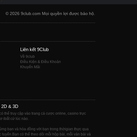
© 2026 9club.com Mọi quyền lợi được bảo hộ.
Liên kết 9Club
Về 9club
Điều Kiện & Điều Khoản
Khuyến Mãi
g 2D & 3D
có thể truy cập vào trang cá cược online, casino trực
ơ ibất cứ lúc nào.
ng bạn và hòa đồng với bạn trong thờigian thực qua
ực tuyến.Bạn có thể theo dõi mỗi hộp bài, mỗi ván bài và