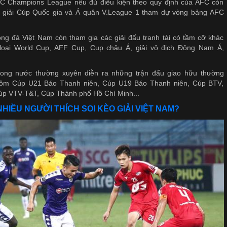
AFC Champions League nếu đủ điều kiện theo quy định của AFC còn
h giải Cúp Quốc gia và Á quân V.League 1 tham dự vòng bảng AFC
óng đá Việt Nam còn tham gia các giải đấu tranh tài có tầm cỡ khác
loại World Cup, AFF Cup, Cup châu Á, giải vô địch Đông Nam Á,
trong nước thường xuyên diễn ra những trận đấu giao hữu thường
gồm Cúp U21 Báo Thanh niên, Cúp U19 Báo Thanh niên, Cúp BTV,
úp VTV-T&T, Cúp Thành phố Hồ Chí Minh...
NHIỀU NGƯỜI THÍCH SOI KÈO GIẢI VIỆT NAM?