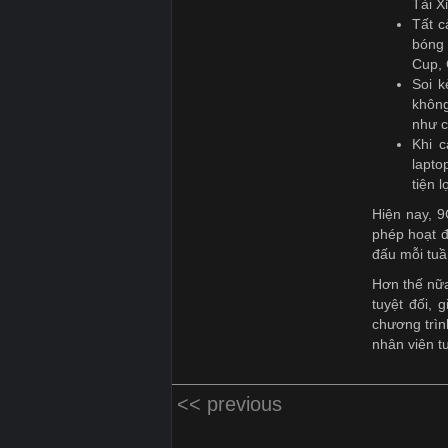
Tài Xỉ
Tất c
bóng 
Cup, 
Soi k
không
như 
Khi c
lapto
tiện l
Hiện nay, 9
phép hoạt đ
đấu mỗi tuầ
Hơn thế nữa
tuyệt đối, 
chương trìn
nhân viên t
<< previous