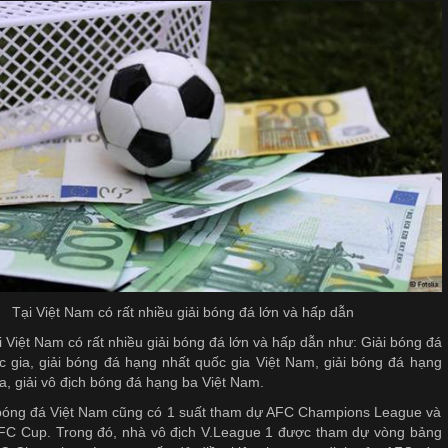
Tại Việt Nam có rất nhiều giải bóng đá lớn và hấp dẫn
ại Việt Nam có rất nhiều giải bóng đá lớn và hấp dẫn như: Giải bóng đá
c gia, giải bóng đá hạng nhất quốc gia Việt Nam, giải bóng đá hạng
a, giải vô địch bóng đá hạng ba Việt Nam.
 bóng đá Việt Nam cũng có 1 suất tham dự AFC Champions League và
AFC Cup. Trong đó, nhà vô địch V.League 1 được tham dự vòng bảng