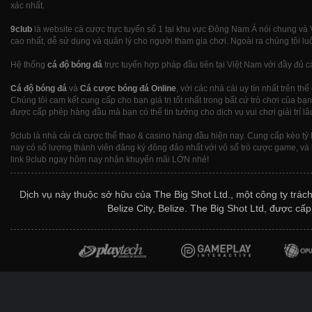
xác nhất.
9club
là website cá cược trực tuyến số 1 tại khu vực Đông Nam Á nói chung và 
cao nhất, dễ sử dụng và quản lý cho người tham gia chơi. Ngoài ra chúng tôi 
Hệ thống
cá độ bóng đá
trực tuyến hợp pháp đầu tiên tại Việt Nam với đầy đủ cá
Cá độ bóng đá
và
Cá cược bóng đá Online
, với các nhà cái uy tín nhất trên
Chúng tôi cam kết cung cấp cho bạn giá trị tốt nhất trong bất cứ trò chơi của 
được cấp phép hàng đầu mà bạn có thể tin tưởng cho dịch vụ vui chơi giải trí lâu
9club là nhà cái cá cược thể thao & casino hàng đầu hiện nay. Cung cấp kèo tỷ l
nay có số lượng thành viên đăng ký đông đảo nhất với vô số trò cược game, và
link 9club ngay hôm nay nhận khuyến mãi LỚN nhé!
Dịch vụ này thuộc sở hữu của The Big Shot Ltd., một công ty trác
Belize City, Belize. The Big Shot Ltd, được c