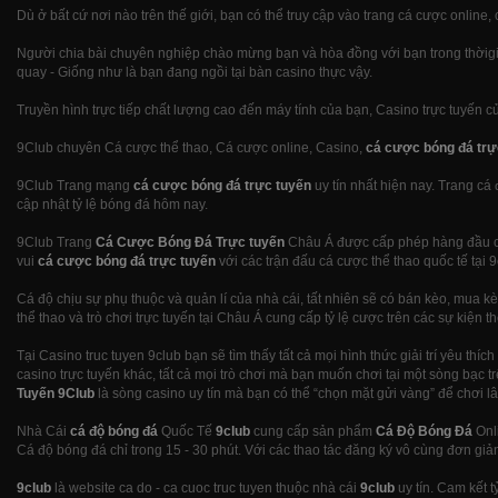
Dù ở bất cứ nơi nào trên thế giới, bạn có thể truy cập vào trang cá cược online, 
Người chia bài chuyên nghiệp chào mừng bạn và hòa đồng với bạn trong thờigian
quay - Giống như là bạn đang ngồi tại bàn casino thực vậy.
Truyền hình trực tiếp chất lượng cao đến máy tính của bạn, Casino trực tuyến c
9Club chuyên Cá cược thể thao, Cá cược online, Casino,
cá cược bóng đá trự
9Club Trang mạng
cá cược bóng đá trực tuyến
uy tín nhất hiện nay. Trang cá
cập nhật tỷ lệ bóng đá hôm nay.
9Club Trang
Cá Cược Bóng Đá Trực tuyến
Châu Á được cấp phép hàng đầu ch
vui
cá cược bóng đá trực tuyến
với các trận đấu cá cược thể thao quốc tế tại
Cá độ chịu sự phụ thuộc và quản lí của nhà cái, tất nhiên sẽ có bán kèo, mua 
thể thao và trò chơi trực tuyến tại Châu Á cung cấp tỷ lệ cược trên các sự kiện 
Tại Casino truc tuyen 9club bạn sẽ tìm thấy tất cả mọi hình thức giải trí yêu thíc
casino trực tuyến khác, tất cả mọi trò chơi mà bạn muốn chơi tại một sòng bạc t
Tuyến 9Club
là sòng casino uy tín mà bạn có thể “chọn mặt gửi vàng” để chơi 
Nhà Cái
cá độ bóng đá
Quốc Tế
9club
cung cấp sản phẩm
Cá Độ Bóng Đá
Onli
Cá độ bóng đá chỉ trong 15 - 30 phút. Với các thao tác đăng ký vô cùng đơn giản
9club
là website ca do - ca cuoc truc tuyen thuộc nhà cái
9club
uy tín. Cam kết 