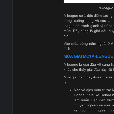
A-league 
A-league có 1 đặc điểm tương 
hạng, xuống hạng và câu lạc b
league sẽ tranh giành vị trí c
mùa. Đây cũng là giải đấu duy
giải.
Vào mùa bóng năm ngoái ở A-l
địch.
MÙA GIẢI MỚI A-LEAGUE
A-league là giải đấu vô cùng h
khác cho thấy giải đấu này rất 
Mùa giải năm nay A-league sẽ 
là :
Nhà vô địch mùa trước M
Honda. Keisuke Honda h
làm huấn luận viên trư
chuyên nghiệp và vừa l
xem với minh nghiệm nh