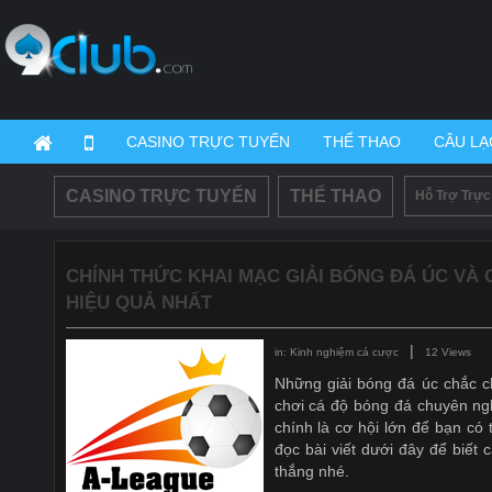
CASINO TRỰC TUYẾN
THỂ THAO
CÂU LẠ
CASINO TRỰC TUYẾN
THỂ THAO
Hỗ Trợ Trực
CHÍNH THỨC KHAI MẠC GIẢI BÓNG ĐÁ ÚC VÀ 
HIỆU QUẢ NHẤT
|
in: Kinh nghiệm cá cược
12 Views
Những giải bóng đá úc chắc c
chơi cá độ bóng đá chuyên ngh
chính là cơ hội lớn để bạn có 
đọc bài viết dưới đây để biết 
thắng nhé.