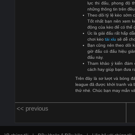
lực thi đấu, phong độ t
những thông tin trên đều 
Theo dõi tỷ lệ kèo sớm 
Tốt nhất bạn nên xem kè
động của kèo để có thể đ
Úc là giải đấu rất hấp d
chơi kèo
tài xỉu
sẽ dễ chơ
Bạn cũng nên theo dõi 
giờ đấu có đấu hiệu giả
đấu này.
Tham khảo ý kiến đám đ
cách hay giúp bạn đưa ra
Trên đây là sơ lượt và bóng đ
league đã được khởi tranh và
thử nhé. Chúc bạn may mắn và 
<< previous