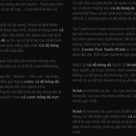
Cá độ chịu sự phụ thuộc và quản lí của
ợc bóng đá trực tuyến - Tham gia chơi
sẽ có được những kèo
ca do bong da
ỉ có tại 9Club,…Cam kết tỉ lệ kèo cá
online thể thao và trò chơi trực tuyến 
nổi trội. Là trang web cá độ bóng đá đ
 biến và đa dạng. 9club sẽ giới thiệu
Tại Casino truc tuyen 9club bạn sẽ tìm t
dễ tham gia nhất. 9club là trang web
cá
tại bàn như blackjack, baccarat, sicbo
ng đầu Việt Nam. Dự đoán kèo với tỷ lệ
trò chơi casino trực tuyến khác, tất c
 đá
uy tín, và có tỷ lệ ăn cao nhất hiện
mạng chính là tại Nhà cái casino truc
hanh toán bằng tiền mặt.
Cá độ bóng
định,
Casino Trực Tuyến 9Club
là sòn
ến mãi hấp dẫn.
chơi lâu dài. Rất hoan nghênh bạn gi
oài các tiện ích nhanh chóng như
Nhà Cái
cá độ bóng đá
Quốc Tế
9clu
à nhà cái có tỷ lệ ăn cao nhất trong
trực tuyến, cá cược online, chơi casino
thắng Cá độ bóng đá chỉ trong 15 - 30
uy tắc : Nhanh – Tiện Lợi – An toàn ,
với đó là sự hỗ trợ nhanh chóng về mặt
 tiền gửi thắng
cược cá độ bóng đá
àn tuyệt đối cho người chơi
9club
là website ca do - ca cuoc truc 
 tin chi tiết nhất về kèo bóng đá, tỷ
bong da, ca cuoc the thao chính xác 
h nghiệm chơi
cá cược bóng đá trực
chính xác nhất.
9club
là website cá cược trực tuyến s
riêng, có rất nhiều sản phẩm như
cá c
kết tỉ lệ cao nhất, dễ sử dụng và quản 
đáp nhanh chóng những câu hỏi liên 
nhất.