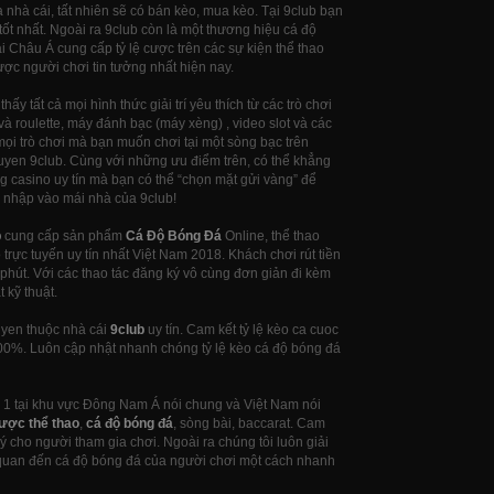
 nhà cái, tất nhiên sẽ có bán kèo, mua kèo. Tại 9club bạn
tốt nhất. Ngoài ra 9club còn là một thương hiệu cá độ
tại Châu Á cung cấp tỷ lệ cược trên các sự kiện thể thao
ược người chơi tin tưởng nhất hiện nay.
hấy tất cả mọi hình thức giải trí yêu thích từ các trò chơi
 và roulette, máy đánh bạc (máy xèng) , video slot và các
ả mọi trò chơi mà bạn muốn chơi tại một sòng bạc trên
 tuyen 9club. Cùng với những ưu điểm trên, có thể khẳng
g casino uy tín mà bạn có thể “chọn mặt gửi vàng” để
a nhập vào mái nhà của 9club!
b
cung cấp sản phẩm
Cá Độ Bóng Đá
Online, thể thao
 trực tuyến uy tín nhất Việt Nam 2018. Khách chơi rút tiền
 phút. Với các thao tác đăng ký vô cùng đơn giản đi kèm
 kỹ thuật.
tuyen thuộc nhà cái
9club
uy tín. Cam kết tỷ lệ kèo ca cuoc
100%. Luôn cập nhật nhanh chóng tỷ lệ kèo cá độ bóng đá
ố 1 tại khu vực Đông Nam Á nói chung và Việt Nam nói
ược thể thao
,
cá độ bóng đá
, sòng bài, baccarat. Cam
lý cho người tham gia chơi. Ngoài ra chúng tôi luôn giải
quan đến cá độ bóng đá của người chơi một cách nhanh