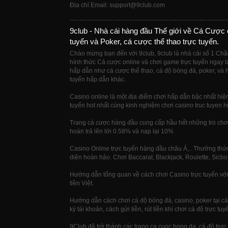
Địa chỉ Email: support@9club.com
9club - Nhà cái hàng đầu Thế giới về Cá Cược o
tuyến và Poker, cá cược thể thao trực tuyến.
Chào mừng bạn đến với 9club, 9club là nhà cái số 1 Châ
hình thức Cá cược online và chơi game trực tuyến ngay t
hấp dẫn như cá cược thể thao, cá độ bóng đá, poker, và h
tuyến hấp dẫn khác.
Casino online là một địa điểm chơi hấp dẫn bậc nhất hiện
tuyến hot nhất cùng kinh nghiệm chơi casino truc tuyen h
Trang cá cược hàng đầu cung cấp hầu hết những trò chơi c
hoàn trả lên tới 0.58% và nạp lại 10%
Casino Online trực tuyến hàng đầu châu Á,.. Thưởng thức
diện hoàn hảo. Chơi Baccarat, Blackjack, Roulette, Sicbo
Hướng dẫn tổng quan về cách chơi Casino trực tuyến với
tiền Việt.
Hướng dẫn cách chơi cá độ bóng đá, casino, poker tại cá
ký tài khoản, cách gửi tiền, rút tiền khi chơi cá độ trực tuy
9Club đã trở thành các trang ca cuoc bong da, cá độ trực