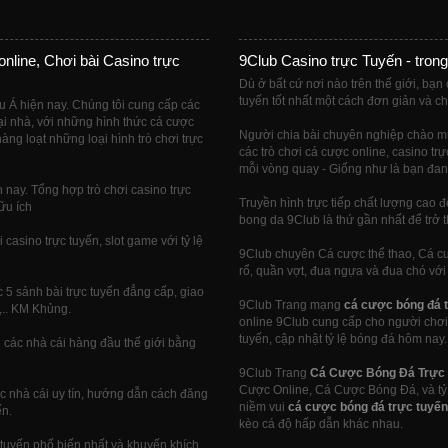
nline, Chơi bài Casino trực
9Club Casino trực Tuyến - tron
Dù ở bất cứ nơi nào trên thế giới, bạn 
tuyến tốt nhất một cách đơn giản và ch
u Á hiện nay. Chúng tôi cung cấp các
ại nhà, với những hình thức cá cược
Người chia bài chuyên nghiệp chào mừ
àng loạt những loại hình trò chơi trực
các trò chơi cá cược online, casino tr
mỗi vòng quay - Giống như là bạn đang
 nay. Tổng hợp trò chơi casino trực
Truyền hình trực tiếp chất lượng cao 
ữu ích
bong da 9Club là thứ gần nhất để trở 
asino trực tuyến, slot game với tỷ lệ
9Club chuyên Cá cược thể thao, Cá c
rổ, quần vợt, đua ngựa và đua chó với
 5 sảnh bài trực tuyến đẳng cấp, giao
9Club Trang mạng
cá cược bóng đá 
,.. KM Khủng.
online 9Club cung cấp cho người chơi t
tuyến, cập nhật tỷ lệ bóng đá hôm nay.
 các nhà cái hàng đầu thế giới bằng
9Club Trang
Cá Cược Bóng Đá Trực 
Cược Online, Cá Cược Bóng Đá, và tỷ 
c nhà cái uy tín, hướng dẫn cách đăng
niềm vui
cá cược bóng đá trực tuyến
ến.
kèo cá độ hấp dẫn khác nhau.
 tuyến phổ biến nhất và khuyến khích