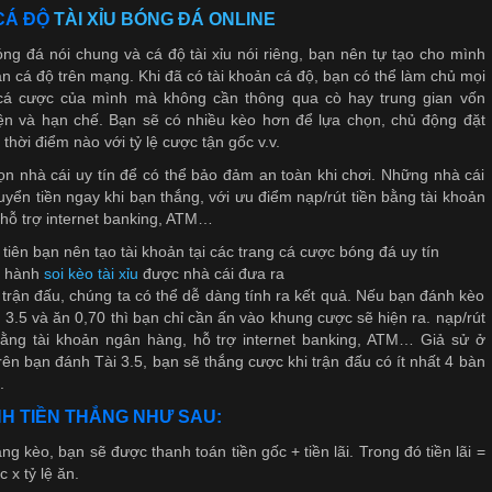
 CÁ ĐỘ
TÀI XỈU BÓNG ĐÁ ONLINE
ng đá nói chung và cá độ tài xỉu nói riêng, bạn nên tự tạo cho mình
ản cá độ trên mạng. Khi đã có tài khoản cá độ, bạn có thể làm chủ mọi
cá cược của mình mà không cần thông qua cò hay trung gian vốn
iện và hạn chế. Bạn sẽ có nhiều kèo hơn để lựa chọn, chủ động đặt
thời điểm nào với tỷ lệ cược tận gốc v.v.
n nhà cái uy tín để có thể bảo đảm an toàn khi chơi. Những nhà cái
huyển tiền ngay khi bạn thắng, với ưu điểm nạp/rút tiền bằng tài khoản
hỗ trợ internet banking, ATM…
 tiên bạn nên tạo tài khoản tại các trang cá cược bóng đá uy tín
n hành
soi kèo tài xỉu
được nhà cái đưa ra
 trận đấu, chúng ta có thể dễ dàng tính ra kết quả. Nếu bạn đánh kèo
ỉu 3.5 và ăn 0,70 thì bạn chỉ cần ấn vào khung cược sẽ hiện ra. nạp/rút
bằng tài khoản ngân hàng, hỗ trợ internet banking, ATM… Giả sử ở
trên bạn đánh Tài 3.5, bạn sẽ thắng cược khi trận đấu có ít nhất 4 bàn
.
NH TIỀN THẮNG NHƯ SAU:
g kèo, bạn sẽ được thanh toán tiền gốc + tiền lãi. Trong đó tiền lãi =
c x tỷ lệ ăn.