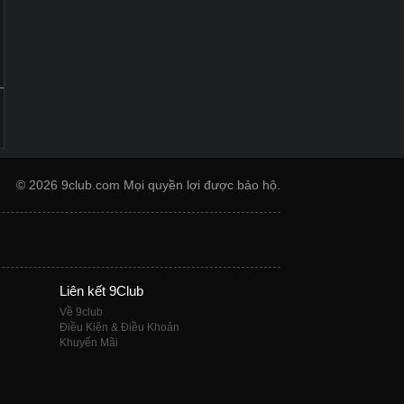
© 2026 9club.com Mọi quyền lợi được bảo hộ.
Liên kết 9Club
Về 9club
Điều Kiện & Điều Khoản
Khuyến Mãi