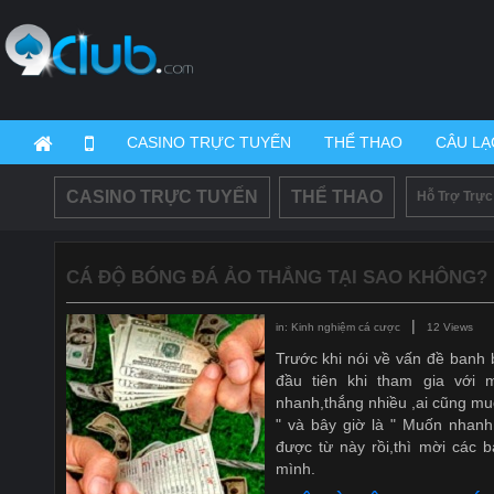
CASINO TRỰC TUYẾN
THỂ THAO
CÂU LẠ
CASINO TRỰC TUYẾN
THỂ THAO
Hỗ Trợ Trực
CÁ ĐỘ BÓNG ĐÁ ẢO THẮNG TẠI SAO KHÔNG?
|
in: Kinh nghiệm cá cược
12 Views
Trước khi nói về vấn đề banh
đầu tiên khi tham gia với
nhanh,thắng nhiều ,ai cũng muố
" và bây giờ là " Muốn nhanh
được từ này rồi,thì mời các 
mình.