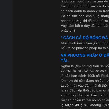
là do con người tạo ra ,mà do
thắng trong những kèo cá độ b
có cách đánh là đánh cửa trên
kia để tìm sao cho tỉ lệ thắ
nhanh,nhưng khi đã đen,thì ko
Vậy,nắm bắt ở đây ,là nắm bắt
pháp gì ?
* CÁCH CÁ ĐỘ BÓNG ĐÁ Ả
Như mình nói ở trên ,kèo tr
nếu ta có phương pháp thì ta s
VÀ PHƯƠNG PHÁP Ở ĐÂY
TÀI .
Nghĩa là ,tìm những trận sẽ nổ
CÁ ĐỘ BÓNG ĐÁ ẢO sẽ có tỉ lệ 
là các bạn đánh 100k sẽ lời đ
lớn hơn thì còn được nhiều h
ta cứ nhẩy vào đánh tài đi thôi
lại ra đảo tiếp thôi các bạn ơi 
suốt ngày cho các bạn đánh đư
rồi,nên nhiều khi tài nó nổ nhi
lại tài,có khi lại sỉu khoảng 7