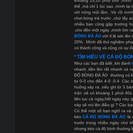
khoảng 15,20 phút thôi ,mìn
thế ,mà chỉ 1 lúc sau ,mình lại 
với nóng mũi lắm...Và rồi mình
chơi bóng trả trước ,chứ lấy a
nhiều bạn cũng gặp trường hợ
,cho đến một ngày ,mình tìm 
BÓNG ĐÁ ẢO
với tỉ lệ win lên
20% . Mình đã thử nghiệm phư
có thành công và cũng có sự ổn
* TÌM HIỂU VỀ CÁ ĐỘ BÓ
Như các bạn đã biết ,khi đánh
nhanh ,tiền lên rất nhanh và n
ĐỘ BÓNG ĐÁ ẢO thường có kèo t
từ 0-0 cho đến 4-0 .0-4 .Các t
huống xảy ra ,nếu ghi từ 3 bàn 
trận ,sẽ có khoảng 1 phút 40s
liên tục cả ngày,hết ngày này
này sẽ nói lên điều gì ? Các b
Có thể một số bạn nghĩ ra và 
kèo
CÁ ĐỘ BÓNG ĐÁ ẢO
là 
trước trong nhiều ngày chứ 
nhưng kèo cá độ bình thường k