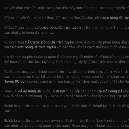
Truyền hình trực tiếp chất lượng cao đến máy tính của bạn, Casino trực tuyến c
9Club chuyên Cá cược thể thao, Cá cược online, Casino,
cá cược bóng đá trự
9Club Trang mạng
cá cược bóng đá trực tuyến
uy tín nhất hiện nay. Trang cá
cập nhật tỷ lệ bóng đá hôm nay.
9Club Trang
Cá Cược Bóng Đá Trực tuyến
Châu Á được cấp phép hàng đầu ch
vui
cá cược bóng đá trực tuyến
với các trận đấu cá cược thể thao quốc tế tại
Cá độ chịu sự phụ thuộc và quản lí của nhà cái, tất nhiên sẽ có bán kèo, mua 
thể thao và trò chơi trực tuyến tại Châu Á cung cấp tỷ lệ cược trên các sự kiện 
Tại Casino truc tuyen 9club bạn sẽ tìm thấy tất cả mọi hình thức giải trí yêu thíc
casino trực tuyến khác, tất cả mọi trò chơi mà bạn muốn chơi tại một sòng bạc t
Tuyến 9Club
là sòng casino uy tín mà bạn có thể “chọn mặt gửi vàng” để chơi 
Nhà Cái
cá độ bóng đá
Quốc Tế
9club
cung cấp sản phẩm
Cá Độ Bóng Đá
Onli
Cá độ bóng đá chỉ trong 15 - 30 phút. Với các thao tác đăng ký vô cùng đơn giản
9club
là website ca do - ca cuoc truc tuyen thuộc nhà cái
9club
uy tín. Cam kết 
xác nhất.
9club
là website cá cược trực tuyến số 1 tại khu vực Đông Nam Á nói chung và 
cao nhất, dễ sử dụng và quản lý cho người tham gia chơi. Ngoài ra chúng tôi 