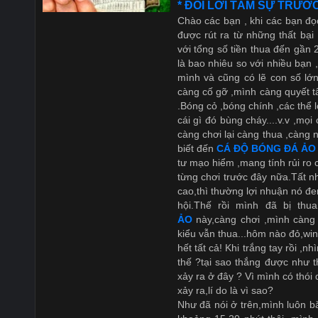
* ĐÔI LỜI TÂM SỰ TRƯỚC
Chào các bạn , khi các bạn đọ
được rút ra từ những thất bại
với tổng số tiền thua đến gần
là bao nhiêu so với nhiều bạn 
mình và cũng có lẽ con số lớn
càng cố gỡ ,mình càng quyết t
.Bóng cỏ ,bóng chính ,các thể l
cái gì đó bùng cháy....v.v ,m
càng chơi lại càng thua ,càng 
biết đến
CÁ ĐỘ BÓNG ĐÁ ẢO
tư mạo hiểm ,mang tính rủi ro
từng chơi trước đây nữa.Tất nh
cao,thì thường lợi nhuận nó đe
hội.Thế rồi mình đã bị th
ẢO
này,càng chơi ,mình càng 
kiểu vẫn thua...hôm nào đỏ,win đ
hết tất cả! Khi trắng tay rồi ,nhì
thế ?tại sao thắng được như t
xảy ra ở đây ? Vì mình có thói 
xảy ra,lí do là vì sao?
Như đã nói ở trên,mình luôn băn