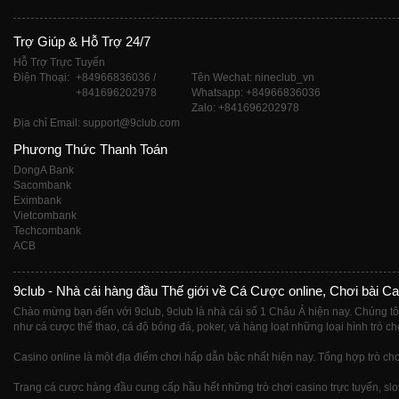
Trợ Giúp & Hỗ Trợ 24/7
Hỗ Trợ Trực Tuyến
Điện Thoại:
+84966836036 /
Tên Wechat: nineclub_vn
+841696202978
Whatsapp: +84966836036
Zalo: +841696202978
Địa chỉ Email: support@9club.com
Phương Thức Thanh Toán
DongA Bank
Sacombank
Eximbank
Vietcombank
Techcombank
ACB
9club - Nhà cái hàng đầu Thế giới về Cá Cược online, Chơi bài Ca
Chào mừng bạn đến với 9club, 9club là nhà cái số 1 Châu Á hiện nay. Chúng tô
như cá cược thể thao, cá độ bóng đá, poker, và hàng loạt những loại hình trò ch
Casino online là một địa điểm chơi hấp dẫn bậc nhất hiện nay. Tổng hợp trò chơ
Trang cá cược hàng đầu cung cấp hầu hết những trò chơi casino trực tuyến, slot