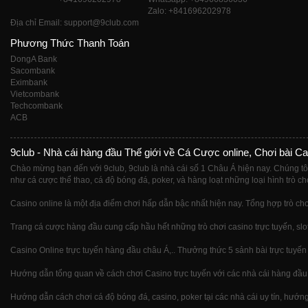
Zalo: +841696202978
Địa chỉ Email: support@9club.com
Phương Thức Thanh Toán
DongA Bank
Sacombank
Eximbank
Vietcombank
Techcombank
ACB
9club - Nhà cái hàng đầu Thế giới về Cá Cược online, Chơi bài Ca
Chào mừng bạn đến với 9club, 9club là nhà cái số 1 Châu Á hiện nay. Chúng tô
như cá cược thể thao, cá độ bóng đá, poker, và hàng loạt những loại hình trò ch
Casino online là một địa điểm chơi hấp dẫn bậc nhất hiện nay. Tổng hợp trò chơ
Trang cá cược hàng đầu cung cấp hầu hết những trò chơi casino trực tuyến, slot
Casino Online trực tuyến hàng đầu châu Á,.. Thưởng thức 5 sảnh bài trực tuyến
Hướng dẫn tổng quan về cách chơi Casino trực tuyến với các nhà cái hàng đầu t
Hướng dẫn cách chơi cá độ bóng đá, casino, poker tại các nhà cái uy tín, hướng d