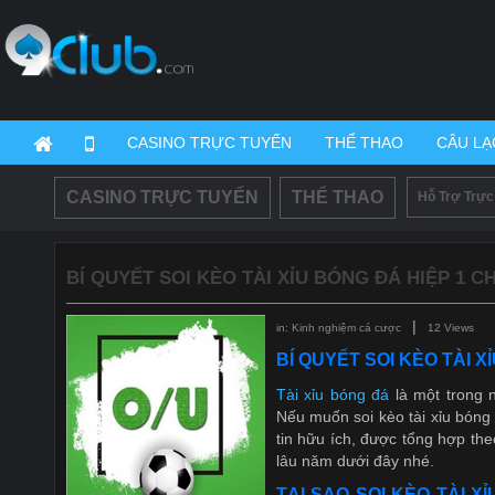
CASINO TRỰC TUYẾN
THỂ THAO
CÂU LẠ
CASINO TRỰC TUYẾN
THỂ THAO
Hỗ Trợ Trực
BÍ QUYẾT SOI KÈO TÀI XỈU BÓNG ĐÁ HIỆP 1
|
in: Kinh nghiệm cá cược
12 Views
BÍ QUYẾT SOI KÈO TÀI X
Tài xỉu bóng đá
là một trong 
Nếu muốn soi kèo tài xỉu bóng
tin hữu ích, được tổng hợp th
lâu năm dưới đây nhé.
TẠI SAO SOI KÈO TÀI X