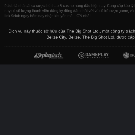
9club là nhà cái cá cược thể thao & casino hàng đầu hiện nay. Cung cấp kèo tỷ l
nay có số lượng thành viên đăng ký đông đảo nhất với vô số trò cược game, và
link 9club ngay hôm nay nhận khuyến mãi LỚN nhé!
Dịch vụ này thuộc sở hữu của The Big Shot Ltd., một công ty trác
Belize City, Belize. The Big Shot Ltd, được c