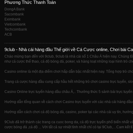
Phương Thức Thanh Toán
DongA Bank
Sacombank
Eximbank
Vietcombank
Techcombank
ACB
9club - Nhà cái hàng đầu Thế giới về Cá Cược online, Chơi bài Ca
Chào mừng bạn đến với 9club, 9club là nhà cái số 1 Châu Á hiện nay. Chúng tô
như cá cược thể thao, cá độ bóng đá, poker, và hàng loạt những loại hình trò ch
Casino online là một địa điểm chơi hấp dẫn bậc nhất hiện nay. Tổng hợp trò chơ
Trang cá cược hàng đầu cung cấp hầu hết những trò chơi casino trực tuyến, slot
Casino Online trực tuyến hàng đầu châu Á,.. Thưởng thức 5 sảnh bài trực tuyến
Hướng dẫn tổng quan về cách chơi Casino trực tuyến với các nhà cái hàng đầu t
Hướng dẫn cách chơi cá độ bóng đá, casino, poker tại các nhà cái uy tín, hướng d
9Club đã trở thành các trang ca cuoc bong da, cá độ trực tuyến phổ biến nhất 
cược bóng đá ,cá độ ... Với tất cả sự nhiệt tình nhất chỉ có tại 9Club,…Cam kết t