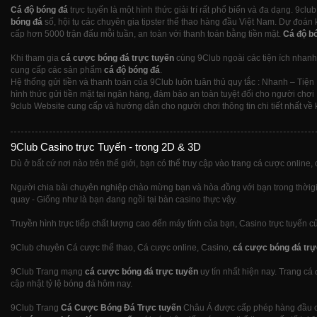
Cá độ bóng đá
trực tuyến là một hình thức giải trí rất phổ biến và đa dạng. 9cl
bóng đá
số, hội tụ các chuyên gia tipster thể thao hàng đầu Việt Nam. Dự đoán 
cấp hơn 5000 trận đấu mỗi tuần, an toàn với thanh toán bằng tiền mặt.
Cá độ b
Khi tham gia
cá cược bóng đá trực tuyến
cùng 9Club ngoài các tiện ích nhanh 
cung cấp các sản phẩm
cá độ bóng đá
.
Hệ thống gửi tiền và thanh toán của 9Club luôn tuân thủ quy tắc : Nhanh – Tiện 
hình thức gửi tiền mặt tại ngân hàng, đảm bảo an toàn tuyệt đối cho người chơi
9club Website cung cấp và hướng dẫn cho người chơi thông tin chi tiết nhất về k
9Club Casino trực Tuyến - trong 2D & 3D
Dù ở bất cứ nơi nào trên thế giới, bạn có thể truy cập vào trang cá cược online, 
Người chia bài chuyên nghiệp chào mừng bạn và hòa đồng với bạn trong thờigian
quay - Giống như là bạn đang ngồi tại bàn casino thực vậy.
Truyền hình trực tiếp chất lượng cao đến máy tính của bạn, Casino trực tuyến c
9Club chuyên Cá cược thể thao, Cá cược online, Casino,
cá cược bóng đá trự
9Club Trang mạng
cá cược bóng đá trực tuyến
uy tín nhất hiện nay. Trang cá
cập nhật tỷ lệ bóng đá hôm nay.
9Club Trang
Cá Cược Bóng Đá Trực tuyến
Châu Á được cấp phép hàng đầu ch