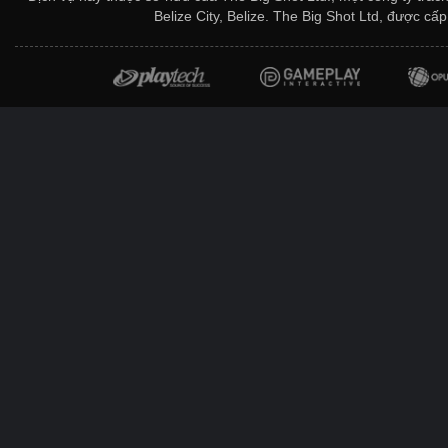
Belize City, Belize. The Big Shot Ltd, được c