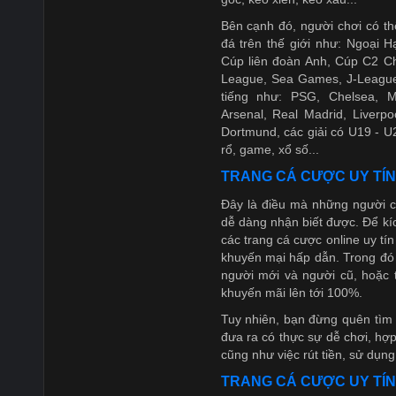
Bên cạnh đó, người chơi có th
đá trên thế giới như: Ngoại
Cúp liên đoàn Anh, Cúp C2 C
League, Sea Games, J-League
tiếng như: PSG, Chelsea, Ma
Arsenal, Real Madrid, Liverpo
Dortmund, các giải có U19 - U
rổ, game, xổ số...
TRANG CÁ CƯỢC UY TÍN 
Đây là điều mà những người c
dễ dàng nhận biết được. Để kíc
các trang cá cược online uy tín
khuyến mại hấp dẫn. Trong đó 
người mới và người cũ, hoặc t
khuyến mãi lên tới 100%.
Tuy nhiên, bạn đừng quên tìm 
đưa ra có thực sự dễ chơi, hợ
cũng như việc rút tiền, sử dụng
TRANG CÁ CƯỢC UY TÍN