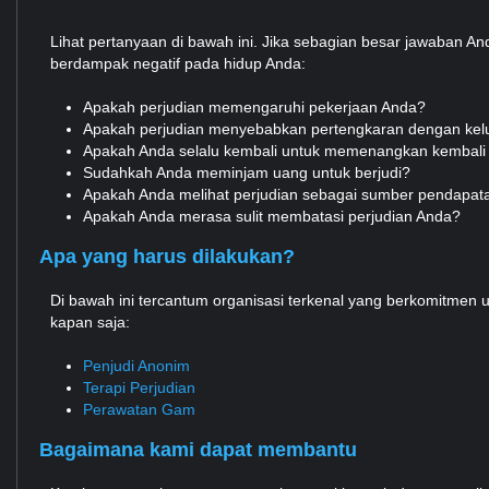
Lihat pertanyaan di bawah ini. Jika sebagian besar jawaban 
berdampak negatif pada hidup Anda:
Apakah perjudian memengaruhi pekerjaan Anda?
Apakah perjudian menyebabkan pertengkaran dengan kel
Apakah Anda selalu kembali untuk memenangkan kembali
Sudahkah Anda meminjam uang untuk berjudi?
Apakah Anda melihat perjudian sebagai sumber pendapat
Apakah Anda merasa sulit membatasi perjudian Anda?
Apa yang harus dilakukan?
Di bawah ini tercantum organisasi terkenal yang berkomitmen
kapan saja:
Penjudi Anonim
Terapi Perjudian
Perawatan Gam
Bagaimana kami dapat membantu