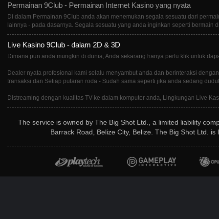
Permainan 9Club - Permainan Internet Kasino yang nyata
Di dalam Permainan 9Club anda akan menemukan segala sesuatu dari permainan 
lainnya - pada dasarnya. Segala sesuatu yang anda inginkan seperti bermain di
Live Kasino 9Club - dalam 2D & 3D
Dimana pun anda mungkin di dunia, Anda sekarang hanya perlu klik untuk dapa
Dealer nyata profesional kami selalu menyambut anda dan berinteraksi dengan 
transaksi dan Setiap putaran roda - Sudah sama seperti jika anda sedang dudu
Distreaming dengan kualitas TV ke dalam komputer anda, Lingkungan Live Kas
The service is owned by The Big Shot Ltd., a limited liability co
Barrack Road, Belize City, Belize. The Big Shot Ltd. i