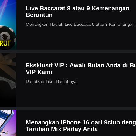
Live Baccarat 8 atau 9 Kemenangan
Beruntun
Menangkan Hadiah Live Baccarat 8 atau 9 Kemenangan
Eksklusif VIP : Awali Bulan Anda di B
VIP Kami
Dapatkan Tiket Hadiahnya!
Menangkan iPhone 16 dari 9club den
Taruhan Mix Parlay Anda