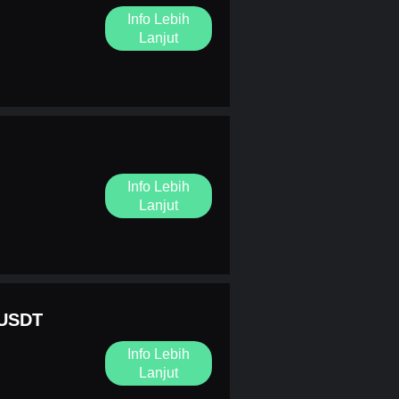
Info Lebih
Lanjut
Info Lebih
Lanjut
 USDT
Info Lebih
Lanjut