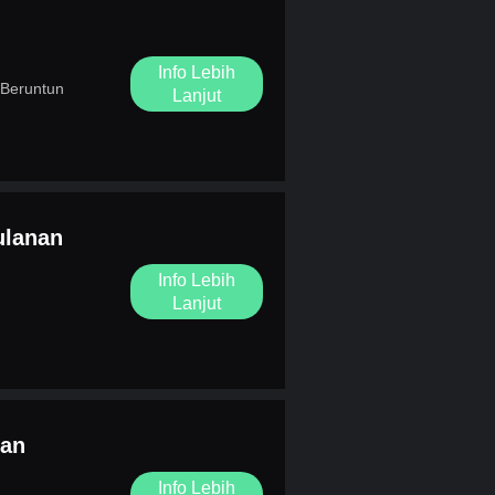
Info Lebih
 Beruntun
Lanjut
ulanan
Info Lebih
Lanjut
gan
Info Lebih