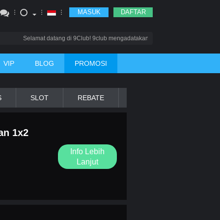
MASUK
DAFTAR
lamat datang di 9Club! 9club mengadatakan special Deal Di Tanggal 22 & 2
VIP
BLOG
PROMOSI
S
SLOT
REBATE
an 1x2
Info Lebih
Lanjut