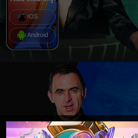
IOS
Android