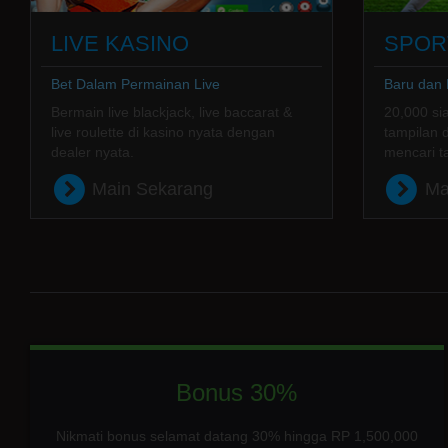
LIVE KASINO
SPOR
Bet Dalam Permainan Live
Baru dan 
Bermain live blackjack, live baccarat &
20,000 si
live roulette di kasino nyata dengan
tampilan d
dealer nyata.
mencari ta
Main Sekarang
Ma
Bonus 30%
Nikmati bonus selamat datang 30% hingga RP 1,500,000